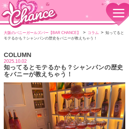
HOME
TOPページ
CONCEPT
大阪のバニーガールズバー【BAR CHANCE】
コラム
知ってると
コンセプト
モテるかも？シャンパンの歴史をバニーが教えちゃう！
GIRLS
女の子情報
COLUMN
GALLERY
動画・ダイアリーフォト
2025.10.02
知ってるとモテるかも？シャンパンの歴史
MENU
メニュー・料金
をバニーが教えちゃう！
EVENTS
イベント情報
SHOP
店舗情報・よくある質問
VISITORS TO JAPAN
外国人観光客向け
RECRUIT
採用情報