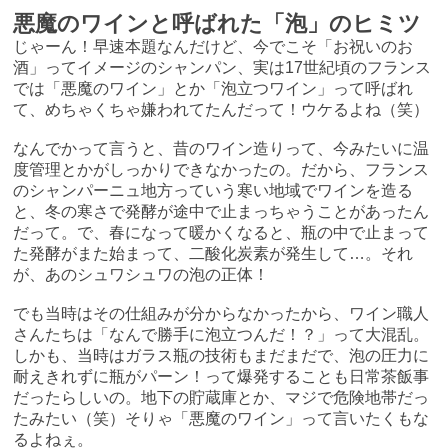
悪魔のワインと呼ばれた「泡」のヒミツ
じゃーん！早速本題なんだけど、今でこそ「お祝いのお
酒」ってイメージのシャンパン、実は17世紀頃のフランス
では「悪魔のワイン」とか「泡立つワイン」って呼ばれ
て、めちゃくちゃ嫌われてたんだって！ウケるよね（笑）
なんでかって言うと、昔のワイン造りって、今みたいに温
度管理とかがしっかりできなかったの。だから、フランス
のシャンパーニュ地方っていう寒い地域でワインを造る
と、冬の寒さで発酵が途中で止まっちゃうことがあったん
だって。で、春になって暖かくなると、瓶の中で止まって
た発酵がまた始まって、二酸化炭素が発生して…。それ
が、あのシュワシュワの泡の正体！
でも当時はその仕組みが分からなかったから、ワイン職人
さんたちは「なんで勝手に泡立つんだ！？」って大混乱。
しかも、当時はガラス瓶の技術もまだまだで、泡の圧力に
耐えきれずに瓶がパーン！って爆発することも日常茶飯事
だったらしいの。地下の貯蔵庫とか、マジで危険地帯だっ
たみたい（笑）そりゃ「悪魔のワイン」って言いたくもな
るよねぇ。