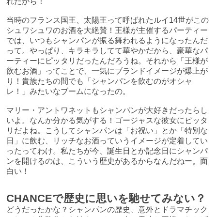
れたから！
当時のフランス国王、太陽王って呼ばれたルイ14世がこの
シュワシュワのお酒を大絶賛！王様が主催するパーティー
では、いつもシャンパンが振る舞われるようになったんだ
って。やっぱり、キラキラしてて華やかだから、豪華なパ
ーティーにピッタリだったんだろうね。それから「王様が
飲むお酒」ってことで、一気にブランドイメージが爆上が
り！貴族たちの間でも「シャンパンを飲むのがオシャ
レ！」みたいなブームになったの。
マリー・アントワネットもシャンパンが大好きだったらし
いよ。なんか分かる気がする！ゴージャスな彼女にピッタ
リだよね。こうしてシャンパンは「お祝い」とか「特別な
日」に飲む、リッチなお酒っていうイメージが定着してい
ったってわけ。私たちが今、誕生日とか記念日にシャンパ
ンを開けるのは、こういう歴史があるからなんだねー。面
白い！
CHANCEで歴史に思いを馳せてみない？
どうだったかな？シャンパンの歴史、意外とドラマチック