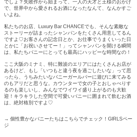
でしょ？失敗作から始まって、一人の天才と王様のおかげ
で、世界中から愛されるお酒になったなんて、なんかすご
いよね。
私たちのお店、Luxury Bar CHANCEでも、そんな素敵な
ストーリーが詰まったシャンパンをたくさん用意してるん
ですよ♡お客さんの記念日とか、お仕事でうまくいった日
とかに「お祝いさせてー！」ってシャンパンを開ける瞬間
は、私たちバニーにとっても最高にハッピーな時間なの！
ここ大阪のミナミ、特に難波のエリアにはたくさんお店が
あるけど、もし「いつもと違う夜を過ごしたいな」って思
ったら、うちみたいなバニーガールバーに遊びに来てみる
のもアリだと思うな。カウンターで女の子とおしゃべりす
るのも楽しいし、みんなでワイワイ盛り上がるのも大歓
迎！キラキラした空間で可愛いバニーに囲まれて飲むお酒
は、絶対格別ですよ♡
→
個性豊かなバニーたちはこちらでチェック！GIRLSペー
ジ