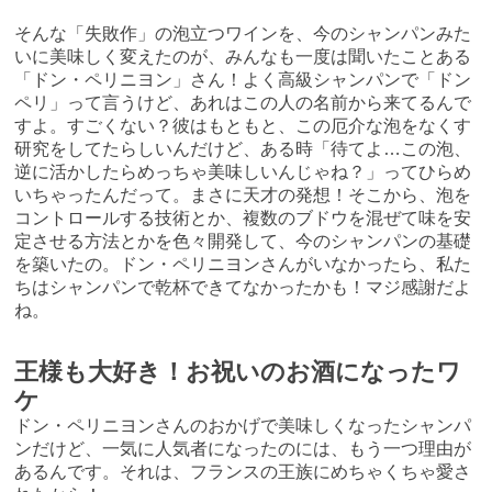
そんな「失敗作」の泡立つワインを、今のシャンパンみた
いに美味しく変えたのが、みんなも一度は聞いたことある
「ドン・ペリニヨン」さん！よく高級シャンパンで「ドン
ペリ」って言うけど、あれはこの人の名前から来てるんで
すよ。すごくない？彼はもともと、この厄介な泡をなくす
研究をしてたらしいんだけど、ある時「待てよ…この泡、
逆に活かしたらめっちゃ美味しいんじゃね？」ってひらめ
いちゃったんだって。まさに天才の発想！そこから、泡を
コントロールする技術とか、複数のブドウを混ぜて味を安
定させる方法とかを色々開発して、今のシャンパンの基礎
を築いたの。ドン・ペリニヨンさんがいなかったら、私た
ちはシャンパンで乾杯できてなかったかも！マジ感謝だよ
ね。
王様も大好き！お祝いのお酒になったワ
ケ
ドン・ペリニヨンさんのおかげで美味しくなったシャンパ
ンだけど、一気に人気者になったのには、もう一つ理由が
あるんです。それは、フランスの王族にめちゃくちゃ愛さ