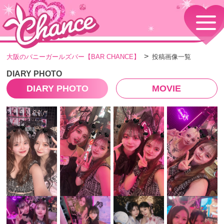
HOME
TOPページ
CONCEPT
大阪のバニーガールズバー【BAR CHANCE】
投稿画像一覧
コンセプト
GIRLS
DIARY PHOTO
女の子情報
DIARY PHOTO
MOVIE
GALLERY
動画・ダイアリーフォト
MENU
メニュー・料金
EVENTS
イベント情報
SHOP
店舗情報・よくある質問
VISITORS TO JAPAN
外国人観光客向け
RECRUIT
採用情報