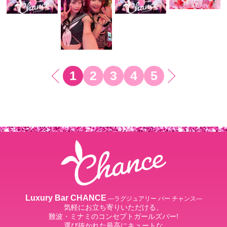
1
2
3
4
5
Luxury Bar CHANCE
―ラグジュアリー バー チャンス―
気軽にお立ち寄りいただける、
難波・ミナミのコンセプトガールズバー!
選び抜かれた最高にキュートな