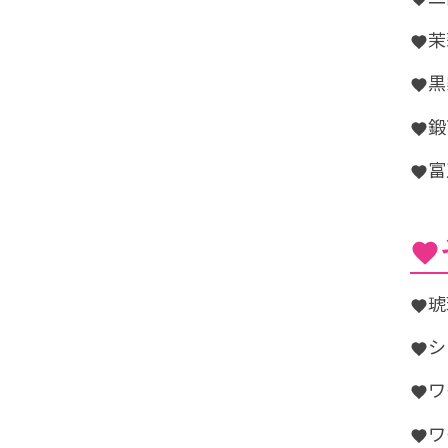
茉
黒
鍛
富
琥
シ
ワ
ワ