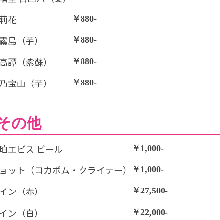
莉花
￥880-
霧島（芋）
￥880-
高譚（紫蘇）
￥880-
乃宝山（芋）
￥880-
その他
珀エビス ビール
￥1,000-
ョット（コカボム・クライナー）
￥1,000-
イン（赤）
￥27,500-
イン（白）
￥22,000-