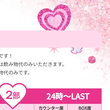
です！
は飲み物代のみいただきます。
物代のみです。
２
24時〜LAST
部
カウンター席
BOX席