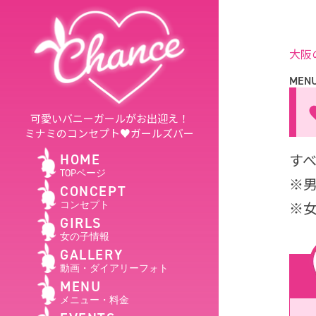
大阪
MEN
可愛いバニーガールがお出迎え！
ミナミのコンセプト♥ガールズバー
す
HOME
TOPページ
※
CONCEPT
※
コンセプト
GIRLS
女の子情報
GALLERY
動画・ダイアリーフォト
MENU
メニュー・料金