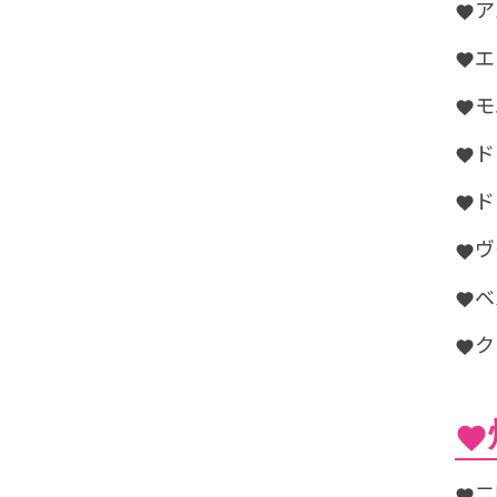
ア
エ
モ
ド
ド
ヴ
ベ
ク
二