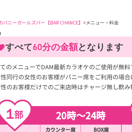
のバニーガールズバー【BAR CHANCE】
メニュー・料金
U
すべて
60分の金額
となります
べてのメニューでDAM最新カラオケのご使用が無料
男性同行の女性のお客様がバニー席をご利用の場合
女性のお客様だけでのご来店時はチャージ無し飲み
１
20時〜24時
部
カウンター席
BOX席