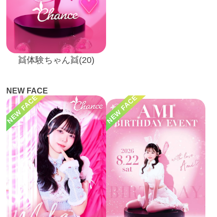
👯体験ちゃん👯(20)
NEW FACE
NEW FACE
NEW FACE