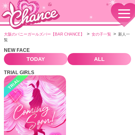
HOME
TOPページ
CONCEPT
大阪のバニーガールズバー【BAR CHANCE】
女の子一覧
新人一
コンセプト
覧
GIRLS
女の子情報
NEW FACE
GALLERY
TODAY
ALL
動画・ダイアリーフォト
MENU
TRIAL GIRLS
メニュー・料金
TRIAL
EVENTS
イベント情報
SHOP
店舗情報・よくある質問
VISITORS TO JAPAN
外国人観光客向け
RECRUIT
採用情報