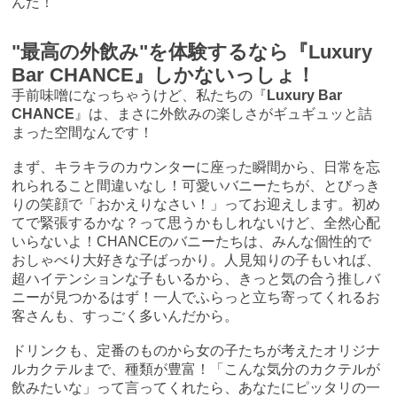
んだ！
"最高の外飲み"を体験するなら『Luxury
Bar CHANCE』しかないっしょ！
手前味噌になっちゃうけど、私たちの『
Luxury Bar
CHANCE
』は、まさに外飲みの楽しさがギュギュッと詰
まった空間なんです！
まず、キラキラのカウンターに座った瞬間から、日常を忘
れられること間違いなし！可愛いバニーたちが、とびっき
りの笑顔で「おかえりなさい！」ってお迎えします。初め
てで緊張するかな？って思うかもしれないけど、全然心配
いらないよ！CHANCEのバニーたちは、みんな個性的で
おしゃべり大好きな子ばっかり。人見知りの子もいれば、
超ハイテンションな子もいるから、きっと気の合う推しバ
ニーが見つかるはず！一人でふらっと立ち寄ってくれるお
客さんも、すっごく多いんだから。
ドリンクも、定番のものから女の子たちが考えたオリジナ
ルカクテルまで、種類が豊富！「こんな気分のカクテルが
飲みたいな」って言ってくれたら、あなたにピッタリの一