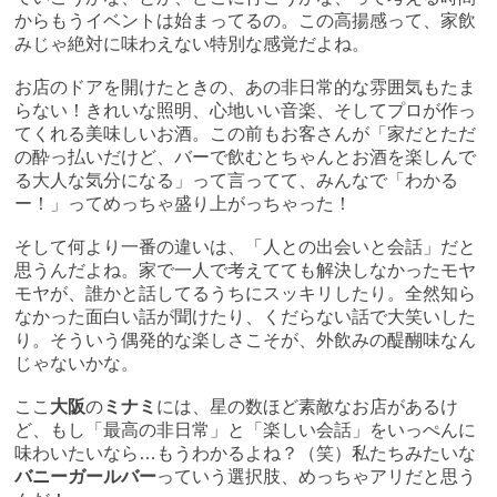
からもうイベントは始まってるの。この高揚感って、家飲
みじゃ絶対に味わえない特別な感覚だよね。
お店のドアを開けたときの、あの非日常的な雰囲気もたま
らない！きれいな照明、心地いい音楽、そしてプロが作っ
てくれる美味しいお酒。この前もお客さんが「家だとただ
の酔っ払いだけど、バーで飲むとちゃんとお酒を楽しんで
る大人な気分になる」って言ってて、みんなで「わかる
ー！」ってめっちゃ盛り上がっちゃった！
そして何より一番の違いは、「人との出会いと会話」だと
思うんだよね。家で一人で考えてても解決しなかったモヤ
モヤが、誰かと話してるうちにスッキリしたり。全然知ら
なかった面白い話が聞けたり、くだらない話で大笑いした
り。そういう偶発的な楽しさこそが、外飲みの醍醐味なん
じゃないかな。
ここ
大阪
の
ミナミ
には、星の数ほど素敵なお店があるけ
ど、もし「最高の非日常」と「楽しい会話」をいっぺんに
味わいたいなら…もうわかるよね？（笑）私たちみたいな
バニーガールバー
っていう選択肢、めっちゃアリだと思う