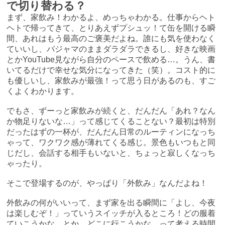
で切り替わる？
まず、家飲み！わかるよ、めっちゃわかる。仕事からヘト
ヘトで帰ってきて、とりあえずプシュッ！て缶を開ける瞬
間、あれはもう最高のご褒美だよね。誰にも気を使わなく
ていいし、パジャマのままダラダラできるし、好きな映画
とかYouTube見ながら自分のペースで飲める…。うん、書
いてるだけで幸せな気分になってきた（笑）。コスト的に
も優しいし、家飲みが最強！って思う日があるのも、すご
くよくわかります。
でもさ、ずーっと家飲みが続くと、だんだん「あれ？なん
か物足りないな…」って感じてくることない？最初は特別
だったはずの一杯が、だんだん日常のルーティンになっち
ゃって、ワクワク感が薄れてくる感じ。景色もいつもと同
じだし、会話する相手もいないと、ちょっと寂しくなっち
ゃったり。
そこで登場するのが、やっぱり「外飲み」なんだよね！
外飲みの何がいいって、まず家を出る瞬間に「よし、今夜
は楽しむぞ！」っていうスイッチが入るところ！どの服着
ていこうかな、とか、どこに行こうかな、って考える時間