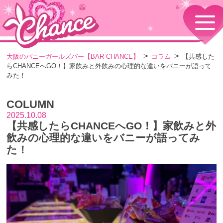
HOME
TOPページ
CONCEPT
大阪のバニーガールズバー【BAR CHANCE】
コラム
【共感した
コンセプト
らCHANCEへGO！】家飲みと外飲みの心理的な違いをバニーが語って
GIRLS
みた！
女の子情報
GALLERY
COLUMN
動画・ダイアリーフォト
2025.10.08
MENU
【共感したらCHANCEへGO！】家飲みと外
メニュー・料金
飲みの心理的な違いをバニーが語ってみ
EVENTS
た！
イベント情報
SHOP
店舗情報・よくある質問
VISITORS TO JAPAN
外国人観光客向け
RECRUIT
採用情報