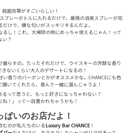
・殺菌効果がすごいらしい！
、スプレーボトルに入れるだけで、最強の消臭スプレーが完
るだけで、嫌な匂いがスッキリするんだよ。
なるし！これ、大掃除の時にめっちゃ使えるじゃん！って
ない？
け垂らすの。たったそれだけで、ウイスキーの芳醇な香り
できないくらい大人のデザートになるの！
い香りのバーボンとかがオススメかな。CHANCEにも色
て聞いてくれたら、喜んで一緒に選んじゃうよ！
あるって思うと、もっと好きになっちゃわない？
だね！」って一目置かれちゃうかも！
いっぱいのお店だよ！
飲むのが私たちのいる
Luxury Bar CHANCE
！
ズバー
なんだけど、キラキラしたシャンデリアがあって、