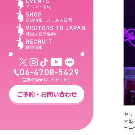
EVENTS
イベント情報
SHOP
店舗情報・よくある質問
VISITORS TO JAPAN
外国人観光客向け
RECRUIT
採用情報
06-4708-5429
営業時間
17：00～LAST
ご予約・お問い合わせ
やっ
大阪
ニー