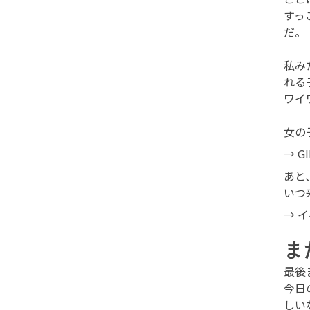
すっ
だ。
私み
れる
ワイ
女の
→
G
あと
いつ
→
イ
ま
最後
今日
しい