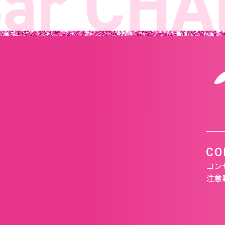
r CHAN
CO
コン
注意