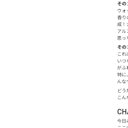
その
ウォ
香り
成！
アル
思っ
その
これ
いつ
がふ
特に
んな
どう
こん
C
今日
ここ