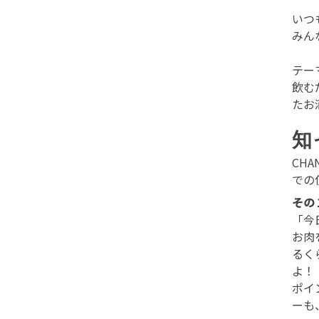
いつ
みん
テー
飲む
たお
知
CH
での
その
「今
お肉
るく
よ！
ポイ
ーも