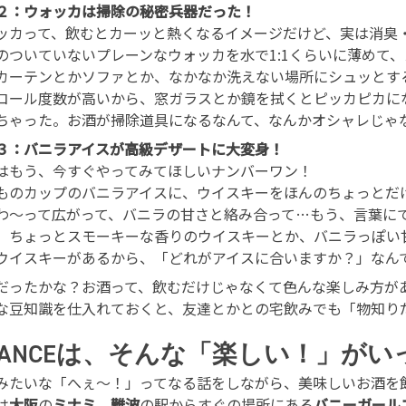
２：ウォッカは掃除の秘密兵器だった！
ッカって、飲むとカーッと熱くなるイメージだけど、実は消臭
のついていないプレーンなウォッカを水で1:1くらいに薄めて
カーテンとかソファとか、なかなか洗えない場所にシュッとす
コール度数が高いから、窓ガラスとか鏡を拭くとピッカピカに
ちゃった。お酒が掃除道具になるなんて、なんかオシャレじゃ
３：バニラアイスが高級デザートに大変身！
はもう、今すぐやってみてほしいナンバーワン！
ものカップのバニラアイスに、ウイスキーをほんのちょっとだ
わ〜って広がって、バニラの甘さと絡み合って…もう、言葉に
、ちょっとスモーキーな香りのウイスキーとか、バニラっぽい甘
ウイスキーがあるから、「どれがアイスに合いますか？」なん
だったかな？お酒って、飲むだけじゃなくて色んな楽しみ方が
な豆知識を仕入れておくと、友達とかとの宅飲みでも「物知り
HANCEは、そんな「楽しい！」が
みたいな「へぇ〜！」ってなる話をしながら、美味しいお酒を
は
大阪
の
ミナミ
、
難波
の駅からすぐの場所にある
バニーガール