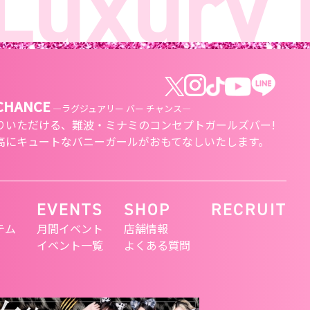
uxury B
 CHANCE
―ラグジュアリー バー チャンス―
りいただける、
難波・ミナミのコンセプトガールズバー!
高にキュートな
バニーガールがおもてなしいたします。
EVENTS
SHOP
RECRUIT
テム
月間イベント
店舗情報
イベント一覧
よくある質問