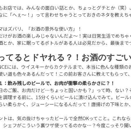
もお店では、みんなの面白い話とか、ちょっとグチとか（笑）
なに「へぇ〜！」って言わせちゃうとっておきのネタを教えち
マはズバリ、「お酒の意外な使い方」！
だけがお酒の楽しみじゃないんだよ〜！実は日常生活でめちゃ
酒とか、家に眠ってるボトルがある人は必見だから、最後まで
ってるとドヤれる？！お酒のすごい
ANCEには、ウイスキーからカクテルまで、本当に色んな種類
使い道も色々あるんだって！この前お客さんに教えてもらって
１：飲み残しのビールで、お肉が衝撃の柔らかさに？！
日のご飯、お肉だけど…ちょっと固いかも？」って時、ない？
を調理する前に、15分くらいビールに漬け込んでみて。ビー
らい柔らかく、ジューシーになるんだって！唐揚げの下味とか
ントは、気の抜けちゃったビールで全然OKってこと。これなら
、シェフがこういう裏ワザ使ってるのかな…？今度こっそり聞