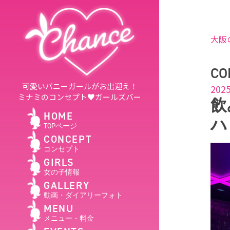
大阪
CO
可愛いバニーガールがお出迎え！
2025
ミナミのコンセプト♥ガールズバー
飲
HOME
ハ
TOPページ
CONCEPT
コンセプト
GIRLS
女の子情報
GALLERY
動画・ダイアリーフォト
MENU
メニュー・料金