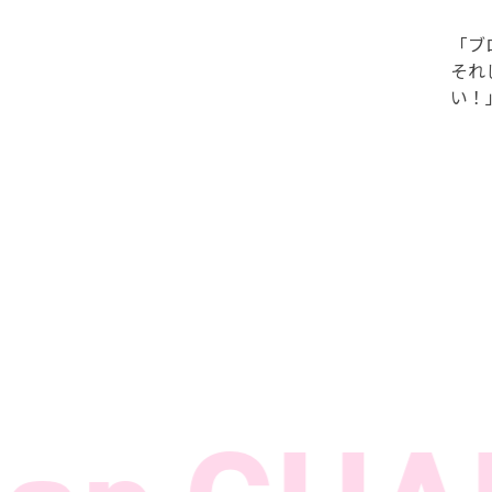
「ブ
それ
い！