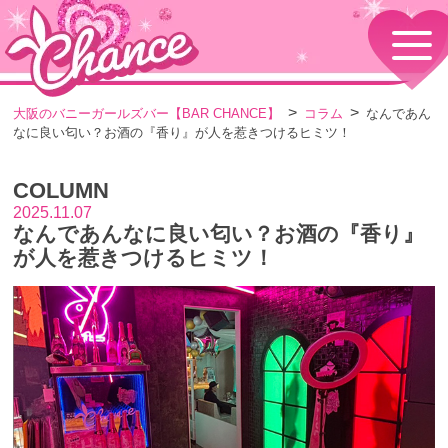
HOME
TOPページ
CONCEPT
大阪のバニーガールズバー【BAR CHANCE】
コラム
なんであん
コンセプト
なに良い匂い？お酒の『香り』が人を惹きつけるヒミツ！
GIRLS
女の子情報
COLUMN
GALLERY
動画・ダイアリーフォト
2025.11.07
なんであんなに良い匂い？お酒の『香り』
MENU
メニュー・料金
が人を惹きつけるヒミツ！
EVENTS
イベント情報
SHOP
店舗情報・よくある質問
VISITORS TO JAPAN
外国人観光客向け
RECRUIT
採用情報