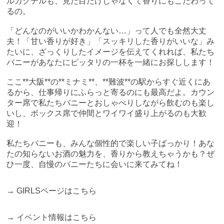
ルカクテルも、見た目だけじゃなくて香りにもこだわって
るの。
「どんなのがいいかわかんない…」って人でも全然大丈
夫！「甘い香りが好き」「スッキリした香りがいいな」み
たいに、ざっくりしたイメージを伝えてくれれば、私たち
バニーがあなたにピッタリの一杯を一緒にお探しします！
ここ**大阪**の**ミナミ**、**難波**の駅からすぐ近くにあ
るから、仕事帰りにふらっと寄るのにも最高だよ。カウン
ター席で私たちバニーとおしゃべりしながら飲むのも楽し
いし、ボックス席で仲間とワイワイ盛り上がるのも大歓
迎！
私たちバニーも、みんな個性的で楽しい子ばっかり！あな
たの知らないお酒の魅力を、香りから教えちゃうかも？ぜ
ひ一度、自慢のバニーたちに会いに来てみてね！
→
GIRLSページはこちら
→
イベント情報はこちら