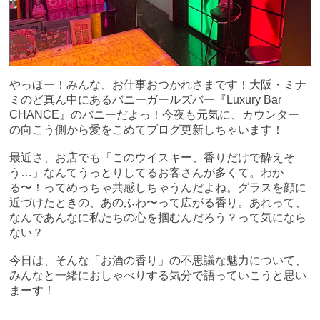
やっほー！みんな、お仕事おつかれさまです！大阪・ミナ
ミのど真ん中にあるバニーガールズバー『Luxury Bar
CHANCE』のバニーだよっ！今夜も元気に、カウンター
の向こう側から愛をこめてブログ更新しちゃいます！
最近さ、お店でも「このウイスキー、香りだけで酔えそ
う…」なんてうっとりしてるお客さんが多くて。わか
る〜！ってめっちゃ共感しちゃうんだよね。グラスを顔に
近づけたときの、あのふわ〜って広がる香り。あれって、
なんであんなに私たちの心を掴むんだろう？って気になら
ない？
今日は、そんな「お酒の香り」の不思議な魅力について、
みんなと一緒におしゃべりする気分で語っていこうと思い
まーす！