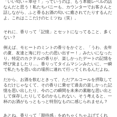
「いい匂い＝幸せ！」っていうのは、もう本能レベルの話
なんだと思う！私たちバニーも、カウンターでお客さんと
話しながら、ふと香るお酒の匂いに癒されてたりするんだ
よ。これはここだけのヒミツね（笑）。
それに、香りって「記憶」とセットになってること、多く
ない？
例えば、モヒートのミントの香りをかぐと、「うわ、去年
の夏、友達と海に行ったの思い出すー！」みたいになった
り。特定のカクテルの香りが、楽しかったデートの記憶を
呼び覚ましたり…。香りってタイムマシンみたいに、一瞬
で私たちを思い出の場所に連れて行ってくれるんだよね。
だから、お酒を飲むときって、ただアルコールを摂取して
るだけじゃなくて、その香りに乗せて過去の楽しかった記
憶を思い出したり、今のこの瞬間を未来の素敵な思い出と
して保存したりしてるのかもしれない。そう考えると、一
杯のお酒がもっともっと特別なものに感じられません？
あとね、香りって「期待感」をめちゃくちゃ上げてくれ