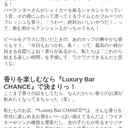
る！
バーテンダーさんがシェイカーを振るシャカシャカってい
う音。その後にふわって漂ってくるライムとかフルーツの
フレッシュな香り。「うわー、絶対おいしいやつだ！」っ
て、飲む前からテンション上がっちゃうもん！
ビールをグラスに注いだときの、あのホップの爽やかな香
りもそう。「今日もおつかれ、私！」って、最高の一杯が
始まる合図だよね！香りがあるから、私たちは「これから
始まる楽しい時間」を予感して、ワクワクできるんだと思
うな。
香りを楽しむなら『Luxury Bar
CHANCE』で決まりっ！
ここまで香りの話をしてたら、なんだかいい香りのお酒が
飲みたくなってきちゃった（笑）。
私たちのお店、**Luxury Bar CHANCE**は、そんな香りを
存分に楽しめるお酒をいーっぱい揃えてるんだよ！ウイス
キーやジンの種類も豊富だし、女の子たちが作るオリジナ