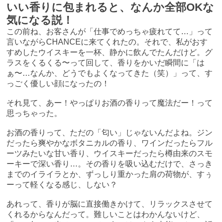
いい香りに包まれると、なんか全部OKな
気になる説！
この前ね、お客さんが「仕事でめっちゃ疲れてて…」って
言いながらCHANCEに来てくれたの。それで、私がおす
すめしたウイスキーを一杯、静かに飲んでたんだけど。グ
ラスをくるくる〜って回して、香りをかいだ瞬間に「は
ぁ〜…なんか、どうでもよくなってきた（笑）」って、す
っごく優しい顔になったの！
それ見て、あー！やっぱりお酒の香りって魔法だー！って
思っちゃった。
お酒の香りって、ただの「匂い」じゃないんだよね。ジン
だったら爽やかなボタニカルの香り、ワインだったらフル
ーツみたいな甘い香り、ウイスキーだったら樽由来のスモ
ーキーで深い香り…。その香りを吸い込むだけで、さっき
までのイライラとか、ずっしり重かった肩の荷物が、すぅ
ーって軽くなる感じ、しない？
あれって、香りが脳に直接働きかけて、リラックスさせて
くれるからなんだって。難しいことはわかんないけど、