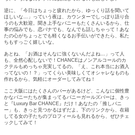
逆に、「今日はちょっと疲れたから、ゆっくり話を聞いて
ほしいな…」っていう夜は、カウンターでしっぽり語り合
うのも大歓迎。聞き上手なバニーもたくさんいるから、仕
事の悩みでも、恋バナでも、なんでも話しちゃって！あな
たの心がちょっとでも軽くなるお手伝いができたら、私た
ちもすっごく嬉しいな。
あとね、「お酒はそんなに強くないんだよね…」って人
も、全然心配しないで！CHANCEはノンアルコールのカ
クテルもめっちゃ充実してるの。「え、これ本当にお酒入
ってないの！？」ってくらい美味しくてオシャレなものも
作れるから、気軽にオーダーしてみてね！
ここ大阪にはたくさんのバーがあるけど、こんなに個性豊
かなバニーたちが集まってるバニーガールズバーは、きっ
と『Luxury Bar CHANCE』だけ！あなたの「推しバニ
ー」も、きっと見つかるはずだよ。下のリンクから、在籍
してる女の子たちのプロフィールも見れるから、ぜひチェ
ックしてみて！