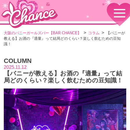
HOME
TOPページ
CONCEPT
大阪のバニーガールズバー【BAR CHANCE】
コラム
【バニーが
コンセプト
教える】お酒の『適量』って結局どのくらい？楽しく飲むための豆知
GIRLS
識！
女の子情報
GALLERY
COLUMN
動画・ダイアリーフォト
2025.11.12
MENU
【バニーが教える】お酒の『適量』って結
メニュー・料金
局どのくらい？楽しく飲むための豆知識！
EVENTS
イベント情報
SHOP
店舗情報・よくある質問
VISITORS TO JAPAN
外国人観光客向け
RECRUIT
採用情報