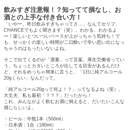
飲みすぎ注意報！？知ってて損なし、お
酒との上手な付き合い方！
「いやー、昨日飲みすぎちゃってさ…」なんてセリフ、
CHANCEでもよく聞きます（笑）。わかる、わかるよ
ー！楽しいとついついペースが上がっちゃう気持ち！で
も、せっかくの楽しい時間が二日酔いで辛い思い出になっ
ちゃうのはもったいないよね。
そこで出てくるのが「適量」って言葉。厚生労働省ってい
う、ちょっとカタいところが出してる目安があるんだけ
ど、それをめっちゃ簡単に言うと、「1日に純アルコール
20gくらい」なんだって。
「純アルコール20gって何よ！？」ってなるよね（笑）。
大丈夫、私も最初「？？？」だったから！
これ、みんながよく飲むお酒に例えると、だいたいこんな
感じらしいよ。
・ビール：中瓶1本（500ml）
・日本酒：1合（180ml）