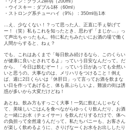
・ワイン：グラス2杯弱（200ml）
・ウイスキー：ダブル1杯（60ml）
・ストロング系チューハイ（9%）：350ml缶1本
…え、少なくない！？って思った人、正直に手ぇ挙げて
ー！（笑）私もこれを知ったとき、思わず「まじか…」っ
て声出ちゃったもん。特に私たちみたいにお酒の場で働く
人間からすると、ねぇ？
でも、これはあくまで「毎日飲み続けるなら、このくらい
が健康に良いとされてるよ」っていう目安なんだって。だ
から、「今日は飲むぞー！」っていう日があっても全然い
いと思うの。大事なのは、メリハリをつけること！例え
ば、週に2日くらいは「休肝日」って言ってお酒を飲まな
い日を作ってあげると、体も喜ぶらしいよ。難波の街は誘
惑が多いから大変だけどね！
あとね、飲み方もすっごく大事！一気に飲むんじゃなく
て、美味しいごはんを食べながらゆっくり飲んだり、お酒
と一緒にお水（チェイサー）を飲んだりするだけで、体へ
の負担って全然違うんだって。私たちバニーも、お客さん
が楽しく飲めるように、さりげなーくお水をお出ししたり