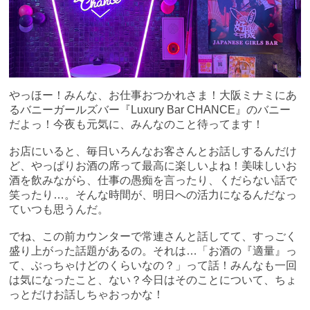
やっほー！みんな、お仕事おつかれさま！大阪ミナミにあ
るバニーガールズバー『Luxury Bar CHANCE』のバニー
だよっ！今夜も元気に、みんなのこと待ってます！
お店にいると、毎日いろんなお客さんとお話しするんだけ
ど、やっぱりお酒の席って最高に楽しいよね！美味しいお
酒を飲みながら、仕事の愚痴を言ったり、くだらない話で
笑ったり…。そんな時間が、明日への活力になるんだなっ
ていつも思うんだ。
でね、この前カウンターで常連さんと話してて、すっごく
盛り上がった話題があるの。それは…「お酒の『適量』っ
て、ぶっちゃけどのくらいなの？」って話！みんなも一回
は気になったこと、ない？今日はそのことについて、ちょ
っとだけお話しちゃおっかな！