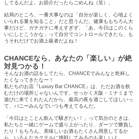
してるんだよ。お節介だったらごめんね（笑）。
結局のところ、一番大事なのは「自分が楽しく、心地よく
いられる量を知ること」だと思うんだ。健康ももちろん大
事だけど、ガチガチに考えすぎず、「あ、今日はこのくら
いにしとこうかな」って自分でコントロールできたら、も
うそれだけでお酒上級者だよね！
CHANCEなら、あなたの「楽しい」が絶
対見つかる！
そんなお酒の話をしてたら、CHANCEでみんなと乾杯し
たくなってきたなー！
私たちのお店『Luxury Bar CHANCE』は、ただお酒を飲
むだけの場所じゃないんです。せっかく大阪・ミナミまで
遊びに来てくれたんだから、最高の夜を過ごしてほしいっ
て、バニーみんなでいつも考えてるんだ。
「今日はとことん飲んで騒ぎたい！」って気分のときは、
私たちと一緒にゲームで盛り上がったり、ダーツで勝負し
たり！もちろん、美味しいお酒もたくさん用意してるか
ら、いろんなカクテルに挑戦してみるのも楽しいよ。