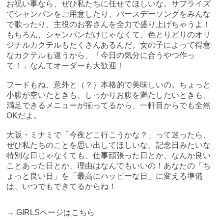
お祝い事なら、ぜひ私たちに任せてほしいな。サプライズ
でシャンパンをご用意したり、バースデーソングをみんな
で歌ったり、主役のお客さんを全力で盛り上げちゃうよ！
もちろん、シャンパンだけじゃなくて、色とりどりのオリ
ジナルカクテルもたくさんあるんだ。女の子によって得意
なカクテルも違うから、「今日の気分に合うやつ作っ
て！」なんてオーダーも大歓迎！
フードもね、意外と（？）本格的で美味しいの。ちょっと
小腹が空いたときも、しっかりお腹を満たしたいときも、
満足できるメニューが揃ってるから、一軒目からでも全然
OKだよ。
大阪・ミナミで「今夜どこ行こうかな？」って迷ったら、
ぜひ私たちのことを思い出してほしいな。記念日みたいな
特別な日じゃなくても、仕事頑張った日とか、なんか良い
ことあった日とか、理由はなんでもいいの！あなたの「ち
ょっと良い日」を「最高にハッピーな日」に変える準備
は、いつでもできてるからね！
→
GIRLSページはこちら