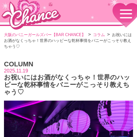
HOME
TOPページ
CONCEPT
大阪のバニーガールズバー【BAR CHANCE】
コラム
お祝いには
コンセプト
お酒がなくっちゃ！世界のハッピーな乾杯事情をバニーがこっそり教え
GIRLS
ちゃう♡
女の子情報
GALLERY
COLUMN
動画・ダイアリーフォト
2025.11.19
MENU
お祝いにはお酒がなくっちゃ！世界のハッ
メニュー・料金
ピーな乾杯事情をバニーがこっそり教えち
EVENTS
ゃう♡
イベント情報
SHOP
店舗情報・よくある質問
VISITORS TO JAPAN
外国人観光客向け
RECRUIT
採用情報