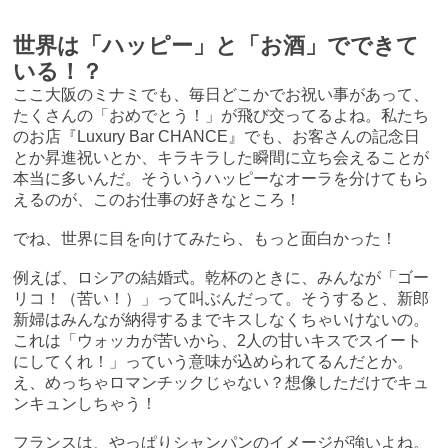
世界は「ハッピー」と「お酒」でできて
いる！？
ここ大阪のミナミでも、毎日どこかでお祝い事があって、
たくさんの「おめでとう！」が飛び交ってるよね。私たち
のお店『Luxury Bar CHANCE』でも、お客さんの記念日
とか昇進祝いとか、キラキラした瞬間に立ち会えることが
本当に多いんだ。そういうハッピーなオーラを分けてもら
えるのが、このお仕事の好きなところ！
でね、世界に目を向けてみたら、もっと面白かった！
例えば、ロシアの結婚式。乾杯のときに、みんなが「ゴー
リコ！（苦い！）」って叫ぶんだって。そうすると、新郎
新婦はみんなが納得するまでキスしなくちゃいけないの。
これは「ウォッカが苦いから、2人の甘いキスでスイート
にしてくれ！」っていう意味が込められてるんだとか。
え、めっちゃロマンチックじゃない？想像しただけでキュ
ンキュンしちゃう！
フランスは、やっぱりシャンパンのイメージが強いよね。