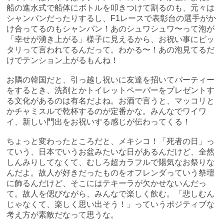
船の進水式で船体にボトルを叩きつけて割るのも、元々は
シャンパンだったりするし、F1レースで表彰台の選手がか
け合ってるのもシャンパン！あのシュワシュワ〜って泡が
「幸せが湧き上がる」様子に見えるから、お祝い事にピッ
タリって言われてるんだって。わかる〜！あの泡見てるだ
けでテンション上がるもんね！
お隣の韓国だと、引っ越し祝いに友達を招いてパーティー
をするとき、洗剤とかトイレットペーパーをプレゼントす
る文化があるのは有名だよね。お酒で言うと、マッコリと
かチャミスルで乾杯するのが定番かな。みんなでワイワ
イ、新しい門出をお祝いする感じが伝わってくる！
ちょっと変わったところだと、メキシコ！「死者の日」っ
ていう、日本でいうお盆みたいな日があるんだけど、全然
しんみりしてなくて、むしろ超カラフルで陽気なお祭りな
んだよ。故人が好きだったものをオフレンダっていう祭壇
に飾るんだけど、そこにはテキーラが欠かせないんだっ
て。故人を偲びながら、みんなで楽しく飲む。「悲しむん
じゃなくて、楽しく思い出そう！」っていうポジティブな
考え方が素敵だなって思うな。