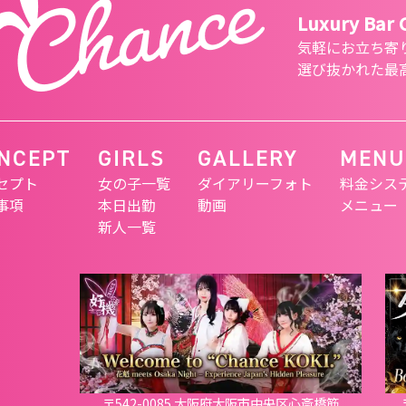
Luxury Bar
気軽にお立ち寄
選び抜かれた最
NCEPT
GIRLS
GALLERY
MENU
セプト
女の子一覧
ダイアリーフォト
料金シス
事項
本日出勤
動画
メニュー
新人一覧
〒542-0085 大阪府大阪市中央区心斎橋筋