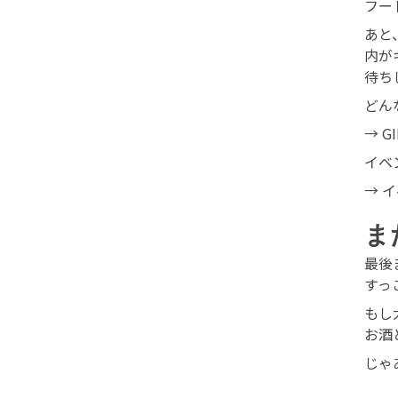
フー
あと
内が
待ち
どん
→
G
イベ
→
イ
ま
最後
すっ
もし
お酒
じゃ