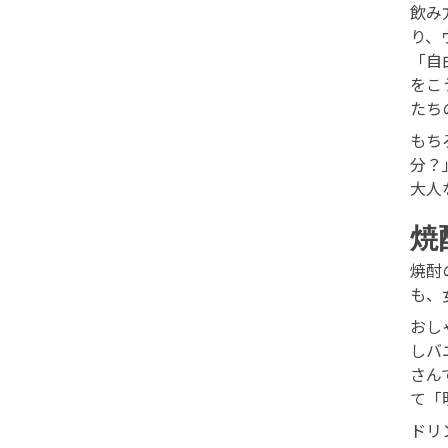
飲み
り、
「自
をこ
たち
もち
分？
大人
焼
焼酎
も、
おし
しバ
さん
て「
ドリ