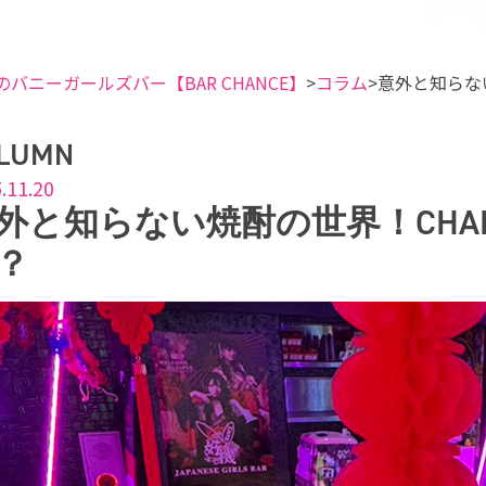
のバニーガールズバー【BAR CHANCE】
コラム
意外と知らな
LUMN
.11.20
外と知らない焼酎の世界！CHA
？