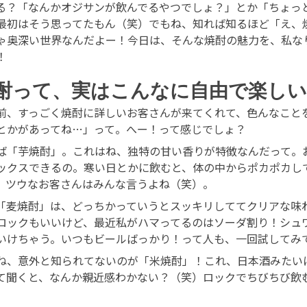
る？「なんかオジサンが飲んでるやつでしょ？」とか「ちょっ
最初はそう思ってたもん（笑）でもね、知れば知るほど「え、
ゃ奥深い世界なんだよー！今日は、そんな焼酎の魅力を、私な
！
酎って、実はこんなに自由で楽し
前、すっごく焼酎に詳しいお客さんが来てくれて、色んなこと
とかがあってね…」って。へー！って感じでしょ？
ば「芋焼酎」。これはね、独特の甘い香りが特徴なんだって。
ックスできるの。寒い日とかに飲むと、体の中からポカポカし
、ツウなお客さんはみんな言うよね（笑）。
「麦焼酎」は、どっちかっていうとスッキリしててクリアな味
ロックもいいけど、最近私がハマってるのはソーダ割り！シュ
いけちゃう。いつもビールばっかり！って人も、一回試してみ
ね、意外と知られてないのが「米焼酎」！これ、日本酒みたい
て聞くと、なんか親近感わかない？（笑）ロックでちびちび飲