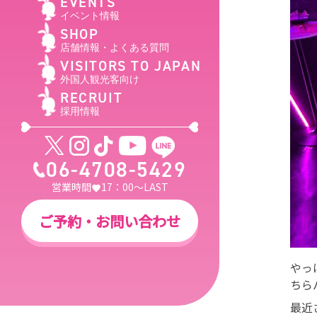
EVENTS
イベント情報
SHOP
店舗情報・よくある質問
VISITORS TO JAPAN
外国人観光客向け
RECRUIT
採用情報
06-4708-5429
営業時間
17：00～LAST
ご予約・お問い合わせ
やっ
ちら
最近