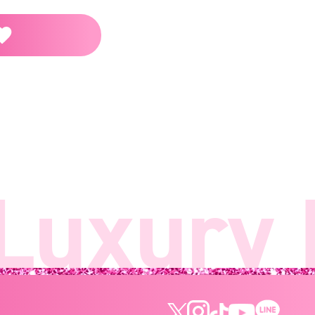
uxury B