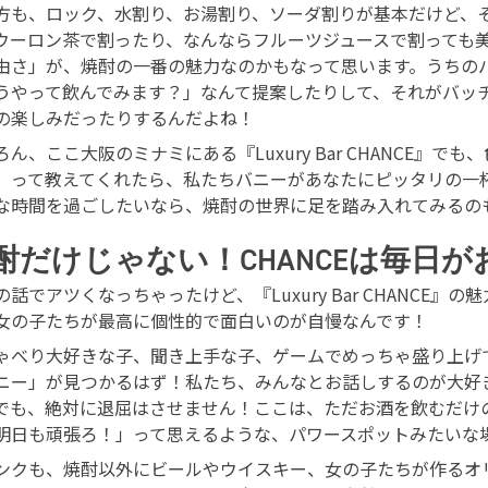
方も、ロック、水割り、お湯割り、ソーダ割りが基本だけど、
ウーロン茶で割ったり、なんならフルーツジュースで割っても
由さ」が、焼酎の一番の魅力なのかもなって思います。うちの
うやって飲んでみます？」なんて提案したりして、それがバッ
の楽しみだったりするんだよね！
ろん、ここ大阪のミナミにある『Luxury Bar CHANCE
」って教えてくれたら、私たちバニーがあなたにピッタリの一
な時間を過ごしたいなら、焼酎の世界に足を踏み入れてみるの
酎だけじゃない！CHANCEは毎日
の話でアツくなっちゃったけど、『Luxury Bar CHANC
女の子たちが最高に個性的で面白いのが自慢なんです！
ゃべり大好きな子、聞き上手な子、ゲームでめっちゃ盛り上げ
ニー」が見つかるはず！私たち、みんなとお話しするのが大好
でも、絶対に退屈はさせません！ここは、ただお酒を飲むだけ
明日も頑張ろ！」って思えるような、パワースポットみたいな
ンクも、焼酎以外にビールやウイスキー、女の子たちが作るオ