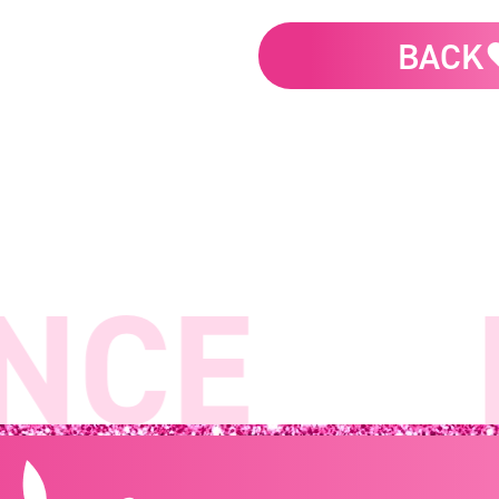
BACK
CE
L