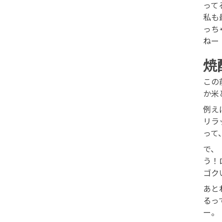
って
私も
っち
ねー
焼
この
か米
例え
リラ
って
で、
う！
ゴク
あと
るっ
ー。