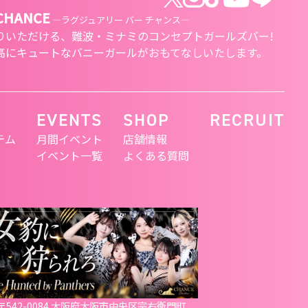
 CHANCE
―ラグジュアリー バー チャンス―
りいただける、
難波・ミナミのコンセプトガールズバー!
高にキュートな
バニーガールがおもてなしいたします。
EVENTS
SHOP
RECRUIT
テム
月間イベント
店舗情報
イベント一覧
よくある質問
〒542-0084 大阪府大阪市中央区宗右衛門町