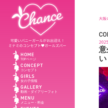
大阪
CO
可愛いバニーガールがお出迎え！
2025
ミナミのコンセプト♥ガールズバー
意
HOME
い
TOPページ
CONCEPT
コンセプト
GIRLS
女の子情報
GALLERY
動画・ダイアリーフォト
MENU
メニュー・料金