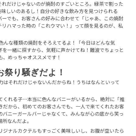
それだけじゃないのが焼酎のすごいところ。緑茶で割った
美味しいのあるし！自分の好きな飲み方を見つけられる
バーでも、お客さんの好みに合わせて「じゃあ、この焼酎
チリハマった時の「これウマい！」って顔を見るのが、私
』でも、色んな種類の焼酎をそろえてるよ！「今日はどんな気
杯を一緒に探すから、気軽に声かけてね！難波でちょっと
も、めっちゃオススメです！
がお祭り騒ぎだよ！
E』の魅力はそれだけじゃないんだからね！うちはなんといって
てくれる子…本当に色んなバニーがいるから、絶対に「推
きだから、初めてのお客さんでも、一人で来てくれたお客
のバニーガールバーじゃなくて、みんなが心の底から笑っ
場所なんだよ。
リジナルカクテルもすっごく美味しいし、お腹が空いたら