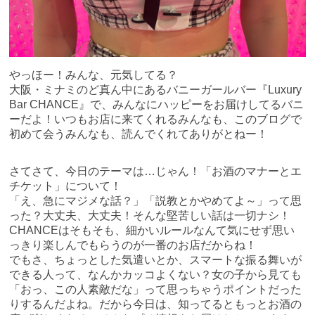
やっほー！みんな、元気してる？
大阪・ミナミのど真ん中にあるバニーガールバー『Luxury
Bar CHANCE』で、みんなにハッピーをお届けしてるバニ
ーだよ！いつもお店に来てくれるみんなも、このブログで
初めて会うみんなも、読んでくれてありがとねー！
さてさて、今日のテーマは…じゃん！「お酒のマナーとエ
チケット」について！
「え、急にマジメな話？」「説教とかやめてよ～」って思
った？大丈夫、大丈夫！そんな堅苦しい話は一切ナシ！
CHANCEはそもそも、細かいルールなんて気にせず思い
っきり楽しんでもらうのが一番のお店だからね！
でもさ、ちょっとした気遣いとか、スマートな振る舞いが
できる人って、なんかカッコよくない？女の子から見ても
「おっ、この人素敵だな」って思っちゃうポイントだった
りするんだよね。だから今日は、知ってるともっとお酒の