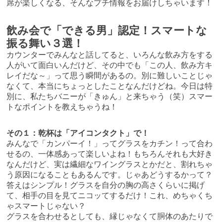
席が楽しくなる、そんなプチ情報をお届けしちゃいます！
飲み会で「できる男」認定！スマートな
振る舞い３選！
カウンターでみんなと話してると、いろんな飲み方をする
人がいて面白いんだけど、その中でも「この人、飲み方キ
レイだな～」って思う瞬間があるの。別に難しいことじゃ
なくて、本当にちょっとしたことなんだけどね。今日は特
別に、私たちバニーが「きゅん」と来ちゃう（笑）スマー
トなポイントを教えちゃうね！
その１：乾杯は「アイコンタクト」で！
みんなで「カンパーイ！」ってグラスをカチン！って合わ
せるの、一体感あって楽しいよね！もちろんそれも大好き
なんだけど、実は繊細なワイングラスとかだと、割れちゃ
う原因になることもあるんです。じゃあどうするかって？
答えはシンプル！グラスを自分の胸の高さくらいに掲げ
て、相手の目を見てニコッてするだけ！これ、めちゃくち
ゃスマートじゃない？
グラスを合わせるとしても、縁じゃなくて胴体のあたりで