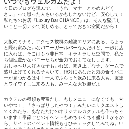
いつでもウェルカムだよ！
今日のブログを読んで、「うわ、マナーとかめんどく
さ…」って思った人もいるかもしれないけど、安心して！
私たちのお店『Luxury Bar CHANCE』は、そんな堅苦し
いこと一切ナシで楽しめる、とっておきの空間だから！
大阪のミナミ、アクセス抜群の難波エリアにある、ちょっ
と隠れ家みたいな
バニーガールバー
なんだけど、一歩お店
に入れば、そこはもう非日常！キラキラした空間で、私た
ち個性豊かなバニーたちが全力でおもてなしします。
おしゃべり大好きな子もいれば、聞き上手な子、ゲームで
盛り上げてくれる子もいて、絶対にあなたと気の合うバニ
ーが見つかるはず！一人でふらっと飲みに来る人も、友達
とワイワイしに来る人も、みーんな大歓迎だよ。
カクテルの種類も豊富だし、もしメニューになくても「甘
いやつ！」「さっぱりしたやつ！」みたいにリクエストし
てくれたら、あなただけのオリジナルカクテルも作っちゃ
います！季節ごとのイベントもめちゃくちゃ盛り上がるか
ら、サイトのイベント情報もぜひチェックしてみてね。い