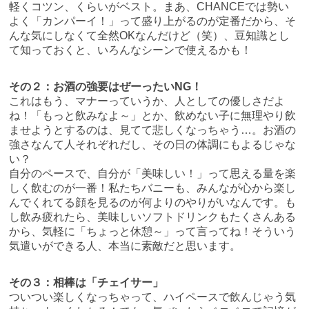
軽くコツン、くらいがベスト。まあ、CHANCEでは勢い
よく「カンパーイ！」って盛り上がるのが定番だから、そ
んな気にしなくて全然OKなんだけど（笑）、豆知識とし
て知っておくと、いろんなシーンで使えるかも！
その２：お酒の強要はぜーったいNG！
これはもう、マナーっていうか、人としての優しさだよ
ね！「もっと飲みなよ～」とか、飲めない子に無理やり飲
ませようとするのは、見てて悲しくなっちゃう…。お酒の
強さなんて人それぞれだし、その日の体調にもよるじゃな
い？
自分のペースで、自分が「美味しい！」って思える量を楽
しく飲むのが一番！私たちバニーも、みんなが心から楽し
んでくれてる顔を見るのが何よりのやりがいなんです。も
し飲み疲れたら、美味しいソフトドリンクもたくさんある
から、気軽に「ちょっと休憩～」って言ってね！そういう
気遣いができる人、本当に素敵だと思います。
その３：相棒は「チェイサー」
ついつい楽しくなっちゃって、ハイペースで飲んじゃう気