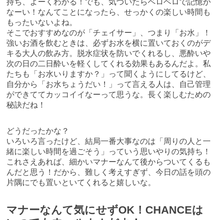
持ち、よーくわかる！でも、気づいたらベロベロで記憶が
なーい！なんてことになったら、せっかくの楽しい時間も
もったいないよね。
そこでおすすめなのが「チェイサー」、つまり「お水」！
強いお酒を飲むときは、必ずお水を横に置いておくのがデ
キる大人の飲み方。脱水症状を防いでくれるし、悪酔いや
次の日の二日酔いを軽くしてくれる効果もあるんだよ。私
たちも「お水いりますか？」って聞くようにしてるけど、
自分から「お水ちょうだい！」って言える人は、自己管理
ができててカッコイイなーって思うな。長く楽しむための
秘訣だね！
どうだったかな？
いろいろ言ったけど、結局一番大事なのは「周りの人と一
緒に楽しい時間を過ごそう」っていう思いやりの気持ち！
これさえあれば、細かいマナーなんて後からついてくるも
んだと思う！だから、難しく考えすぎず、今日の話を頭の
片隅にでも置いといてくれると嬉しいな。
マナーなんて気にせずOK！CHANCEは