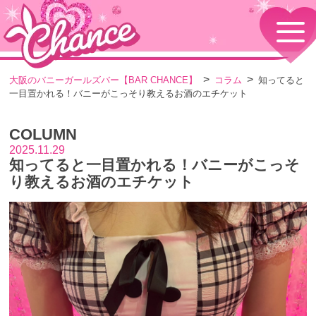
HOME
TOPページ
CONCEPT
大阪のバニーガールズバー【BAR CHANCE】
コラム
知ってると
コンセプト
一目置かれる！バニーがこっそり教えるお酒のエチケット
GIRLS
女の子情報
COLUMN
GALLERY
動画・ダイアリーフォト
2025.11.29
知ってると一目置かれる！バニーがこっそ
MENU
メニュー・料金
り教えるお酒のエチケット
EVENTS
イベント情報
SHOP
店舗情報・よくある質問
VISITORS TO JAPAN
外国人観光客向け
RECRUIT
採用情報