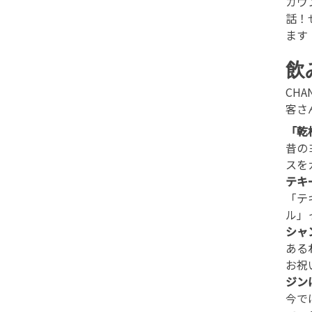
カウ
話！
ます
飲
CH
客さ
「乾
昔の
スを
テキ
「テ
ル」
シャ
ある
お祝
ジン
今で