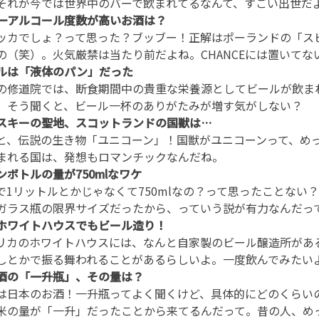
それが今では世界中のバーで飲まれてるなんて、すごい出世だ
一アルコール度数が高いお酒は？
ッカでしょ？って思った？ブッブー！正解はポーランドの「ス
の（笑）。火気厳禁は当たり前だよね。CHANCEには置いてな
ルは「液体のパン」だった
の修道院では、断食期間中の貴重な栄養源としてビールが飲ま
。そう聞くと、ビール一杯のありがたみが増す気がしない？
スキーの聖地、スコットランドの国獣は…
と、伝説の生き物「ユニコーン」！国獣がユニコーンって、め
まれる国は、発想もロマンチックなんだね。
ンボトルの量が750mlなワケ
で1リットルとかじゃなくて750mlなの？って思ったことな
ガラス瓶の限界サイズだったから、っていう説が有力なんだっ
ホワイトハウスでもビール造り！
リカのホワイトハウスには、なんと自家製のビール醸造所があ
しとかで振る舞われることがあるらしいよ。一度飲んでみたい
酒の「一升瓶」、その量は？
は日本のお酒！一升瓶ってよく聞くけど、具体的にどのくらいの
米の量が「一升」だったことから来てるんだって。昔の人、め