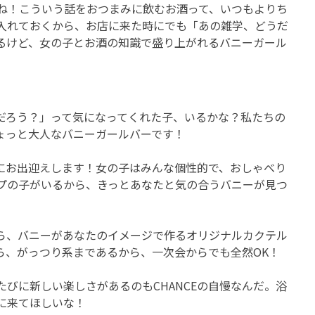
だね！こういう話をおつまみに飲むお酒って、いつもよりち
入れておくから、お店に来た時にでも「あの雑学、どうだ
るけど、女の子とお酒の知識で盛り上がれるバニーガール
お店なんだろう？」って気になってくれた子、いるかな？私たちの
ちょっと大人なバニーガールバーです！
にお出迎えします！女の子はみんな個性的で、おしゃべり
プの子がいるから、きっとあなたと気の合うバニーが見つ
ら、バニーがあなたのイメージで作るオリジナルカクテル
ら、がっつり系まであるから、一次会からでも全然OK！
びに新しい楽しさがあるのもCHANCEの自慢なんだ。浴
に来てほしいな！