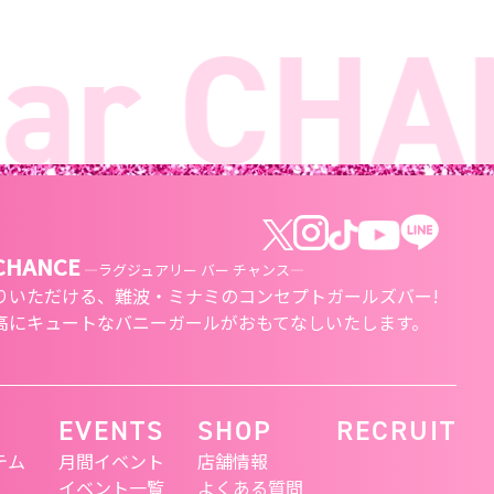
r CHAN
 CHANCE
―ラグジュアリー バー チャンス―
りいただける、
難波・ミナミのコンセプトガールズバー!
高にキュートな
バニーガールがおもてなしいたします。
EVENTS
SHOP
RECRUIT
テム
月間イベント
店舗情報
イベント一覧
よくある質問