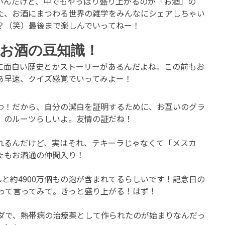
いんだけど、中でもやっぱり盛り上がるのが「お酒」の
た、お酒にまつわる世界の雑学をみんなにシェアしちゃい
？（笑）最後まで楽しんでいってねー！
お酒の豆知識！
杯に面白い歴史とかストーリーがあるんだよね。この前もお
あ早速、クイズ感覚でいってみよー！
わ！だから、自分の潔白を証明するために、お互いのグラ
」のルーツらしいよ。友情の証だね！
れるんだけど、実はそれ、テキーラじゃなくて「メスカ
たもお酒通の仲間入り！
と約4900万個もの泡が含まれてるらしいです！記念日の
って言ってみて。きっと盛り上がる！はず！
ンダで、熱帯病の治療薬として作られたのが始まりなんだっ