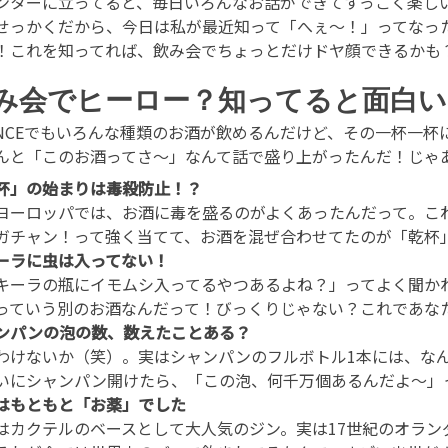
ンターに立ってると、毎日いろんなお話ができてすっごく楽し
せっかくだから、今日は私が最近知って「へぇ〜！」ってなっ
！これを知ってれば、飲み会でちょっとだけドヤ顔できるかも
み会でヒーロー？知ってると面白い
ANCEでもいろんな種類のお酒が飲めるんだけど、その一杯一
んと「このお酒ってさ〜」なんて話で盛り上がったんだ！じゃ
杯」の始まりは毒殺防止！？
ヨーロッパでは、お酒に毒を盛るのがよくあったんだって。こ
ガチャン！って強く当てて、お酒を混ぜ合わせてたのが「乾杯
ーラに虫は入ってない！
キーラの瓶にイモムシ入ってるやつあるよね？」ってよく聞か
っていう別のお酒なんだって！びっくりじゃない？これであな
ンパンの泡の数、数えたことある？
わけないか（笑）。実はシャンパンのフルボトル1本には、なん
いにシャンパン開けたら、「この泡、何千万個あるんだよ〜」
はもともと「お薬」でした
はカクテルのベースとして大人気のジン。実は17世紀のオラ