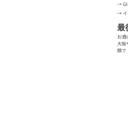
→
G
→
イ
最
お酒
大阪
顔で