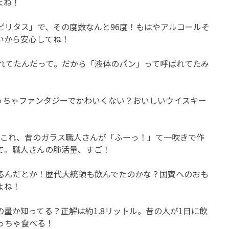
よね！
ピリタス」で、その度数なんと96度！もはやアルコールそ
いから安心してね！
れてたんだって。だから「液体のパン」って呼ばれてたみ
っちゃファンタジーでかわいくない？おいしいウイスキー
い？これ、昔のガラス職人さんが「ふーっ！」て一吹きで作
て。職人さんの肺活量、すご！
るんだとか！歴代大統領も飲んでたのかな？国賓へのおも
よね！
量か知ってる？正解は約1.8リットル。昔の人が1日に飲
っちゃ食べる！