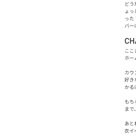
どう
ょっ
った
バー
C
ここ
ホー
カウ
好き
かる
もち
まで
あと
衣イ