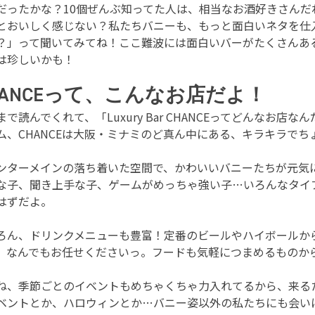
だったかな？10個ぜんぶ知ってた人は、相当なお酒好きさん
とおいしく感じない？私たちバニーも、もっと面白いネタを仕
？」って聞いてみてね！ここ難波には面白いバーがたくさんあ
は珍しいかも！
HANCEって、こんなお店だよ！
まで読んでくれて、「Luxury Bar CHANCEってどんな
ム、CHANCEは大阪・ミナミのど真ん中にある、キラキラで
ンターメインの落ち着いた空間で、かわいいバニーたちが元気
な子、聞き上手な子、ゲームがめっちゃ強い子…いろんなタイ
はずだよ。
ろん、ドリンクメニューも豊富！定番のビールやハイボールか
、なんでもお任せくださいっ。フードも気軽につまめるものか
ね、季節ごとのイベントもめちゃくちゃ力入れてるから、来るた
ベントとか、ハロウィンとか…バニー姿以外の私たちにも会い