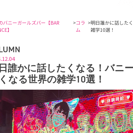
のバニーガールズバー【BAR
コラ
明日誰かに話した
NCE】
ム
雑学10選！
LUMN
.12.04
日誰かに話したくなる！バニ
くなる世界の雑学10選！