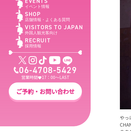
EVENTS
イベント情報
SHOP
店舗情報・よくある質問
VISITORS TO JAPAN
外国人観光客向け
RECRUIT
採用情報
06-4708-5429
営業時間
17：00～LAST
ご予約・お問い合わせ
やっ
CH