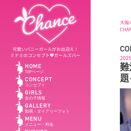
大阪
CHA
CO
可愛いバニーガールがお出迎え！
ミナミのコンセプト♥ガールズバー
2025
難
HOME
TOPページ
題
CONCEPT
コンセプト
GIRLS
女の子情報
GALLERY
動画・ダイアリーフォト
MENU
メニュー・料金