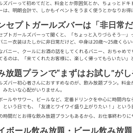
ルズバーって初めてだと、料金とか雰囲気とか、ちょっとドキ
ーは、明朗会計で、しかもイベントをうまく使うとかなりお得
ンセプトガールズバーは「非日常だ
セプトガールズバーって聞くと、「ちょっと入りづらそう…」
バニー衣装はたしかに非日常だけど、中身は20歳〜25歳くら
なバニー、クールにお酒の話をしてくれるバニー、おちゃめで
てるのは、「来てくれたお客様に、楽しく帰ってもらいたい」
み放題プランで“まずはお試し”が
ルズバー初心者さんにおすすめなのが、飲み放題プラン。料金
」みたいな心配がいりません。
ボールやサワー、ビールなど、定番ドリンクを中心に時間内な
」という日でも、「友達とワイワイ盛り上がりたい！」という
の時間だとお得な飲み放題プランもあるから、お仕事終わりに
イボール飲み放題・ビール飲み放題