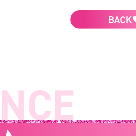
BACK
CE
L