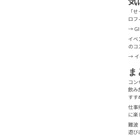
気
「せ
ロフ
→
G
イベ
のコ
→
イ
ま
コン
飲み
すす
仕事
に楽
難波
遊び