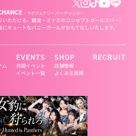
 CHANCE
―ラグジュアリー バー チャンス―
りいただける、
難波・ミナミのコンセプトガールズバー!
高にキュートな
バニーガールがおもてなしいたします。
EVENTS
SHOP
RECRUIT
テム
月間イベント
店舗情報
イベント一覧
よくある質問