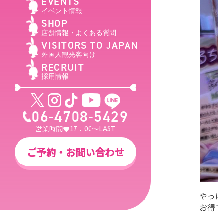
EVENTS
イベント情報
SHOP
店舗情報・よくある質問
VISITORS TO JAPAN
外国人観光客向け
RECRUIT
採用情報
06-4708-5429
営業時間
17：00～LAST
ご予約・お問い合わせ
やっ
お得