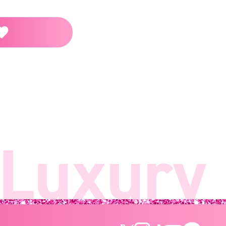
uxury B