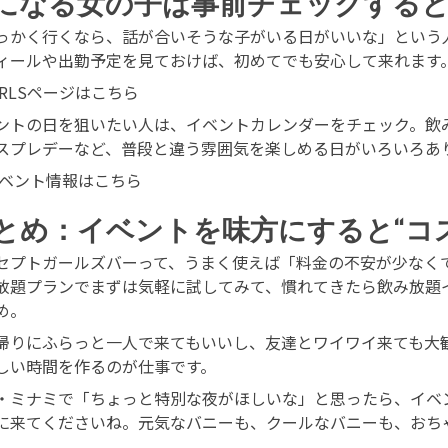
になる女の子は事前チェックする
っかく行くなら、話が合いそうな子がいる日がいいな」という
ィールや出勤予定を見ておけば、初めてでも安心して来れます
IRLSページはこちら
ントの日を狙いたい人は、イベントカレンダーをチェック。飲
スプレデーなど、普段と違う雰囲気を楽しめる日がいろいろあ
ベント情報はこちら
とめ：イベントを味方にすると“コ
セプトガールズバーって、うまく使えば「料金の不安が少なく
放題プランでまずは気軽に試してみて、慣れてきたら飲み放題
め。
帰りにふらっと一人で来てもいいし、友達とワイワイ来ても大
しい時間を作るのが仕事です。
・ミナミで「ちょっと特別な夜がほしいな」と思ったら、イベ
に来てくださいね。元気なバニーも、クールなバニーも、おち