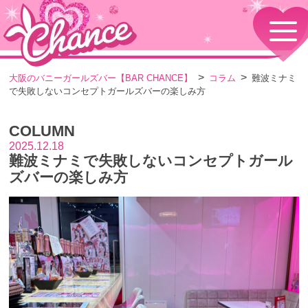
HOME
TOPページ
CONCEPT
大阪のバニーガールズバー【BAR CHANCE】
コラム
難波ミナミ
コンセプト
で失敗しないコンセプトガールズバーの楽しみ方
GIRLS
女の子情報
COLUMN
GALLERY
動画・ダイアリーフォト
2025.12.18
難波ミナミで失敗しないコンセプトガール
MENU
メニュー・料金
ズバーの楽しみ方
EVENTS
イベント情報
SHOP
店舗情報・よくある質問
VISITORS TO JAPAN
外国人観光客向け
RECRUIT
採用情報