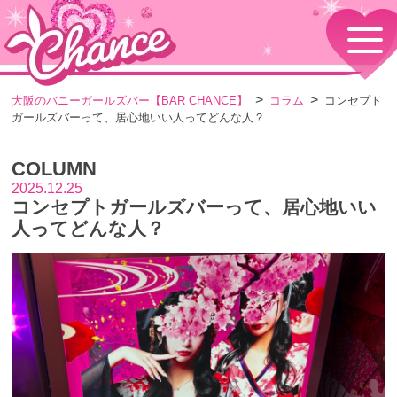
HOME
TOPページ
CONCEPT
大阪のバニーガールズバー【BAR CHANCE】
コラム
コンセプト
コンセプト
ガールズバーって、居心地いい人ってどんな人？
GIRLS
女の子情報
COLUMN
GALLERY
動画・ダイアリーフォト
2025.12.25
コンセプトガールズバーって、居心地いい
MENU
メニュー・料金
人ってどんな人？
EVENTS
イベント情報
SHOP
店舗情報・よくある質問
VISITORS TO JAPAN
外国人観光客向け
RECRUIT
採用情報