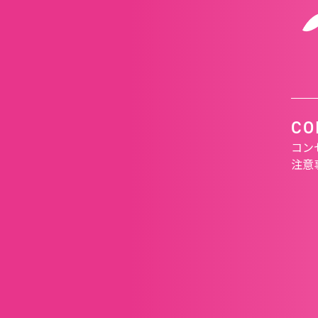
CO
コン
注意