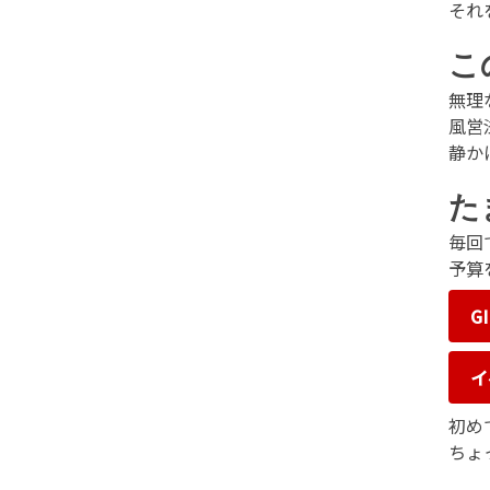
それ
こ
無理
風営
静か
た
毎回
予算
G
イ
初め
ちょ