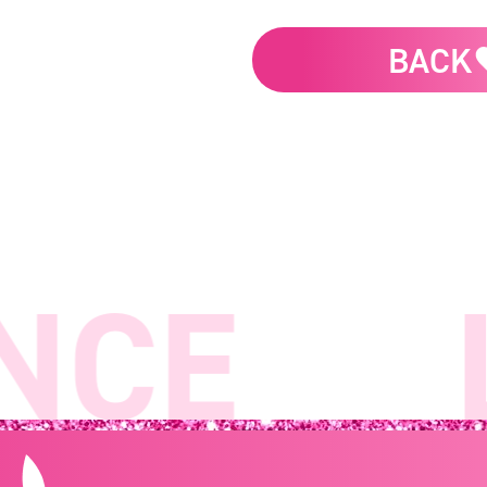
BACK
NCE
L