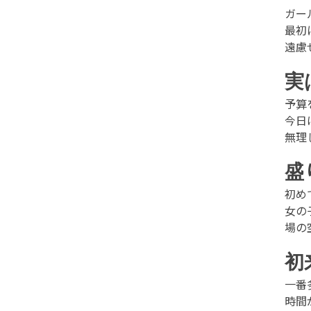
ガー
最初
遠慮
実
予算
今日
無理
盛
初め
女の
場の
初
一番
時間