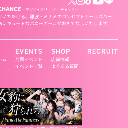
 CHANCE
―ラグジュアリー バー チャンス―
りいただける、
難波・ミナミのコンセプトガールズバー!
高にキュートな
バニーガールがおもてなしいたします。
EVENTS
SHOP
RECRUIT
テム
月間イベント
店舗情報
イベント一覧
よくある質問