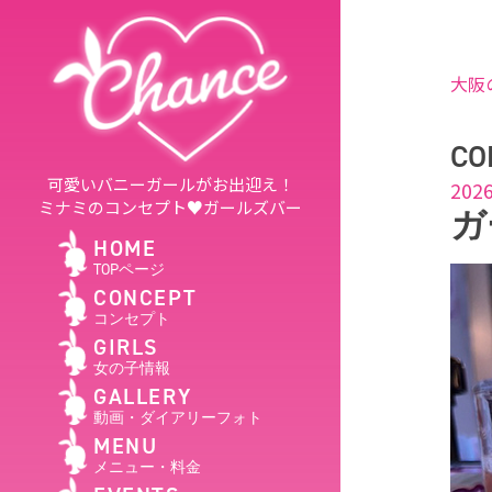
大阪
CO
可愛いバニーガールがお出迎え！
2026
ミナミのコンセプト♥ガールズバー
ガ
HOME
TOPページ
CONCEPT
コンセプト
GIRLS
女の子情報
GALLERY
動画・ダイアリーフォト
MENU
メニュー・料金