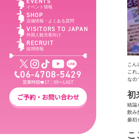
EVENTS
イベント情報
SHOP
店舗情報・よくある質問
VISITORS TO JAPAN
外国人観光客向け
RECRUIT
採用情報
こん
これ
06-4708-5429
なの
営業時間
17：00～LAST
初
ご予約・お問い合わせ
結論
飲み
最初
こ