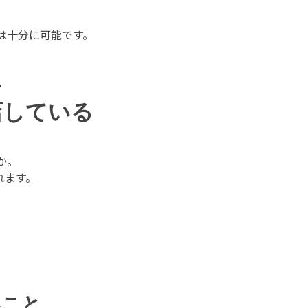
は十分に可能です。
か
店している
か。
れます。
いこと