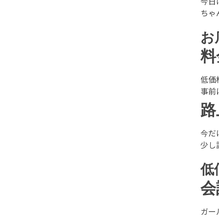
今日
ちゃ
お
料
低価
事前
路
今だ
少し
低
会
ガー