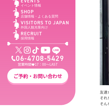
EVENTS
イベント情報
SHOP
店舗情報・よくある質問
VISITORS TO JAPAN
外国人観光客向け
RECRUIT
採用情報
06-4708-5429
営業時間
17：00～LAST
ご予約・お問い合わせ
友達
それ
そん