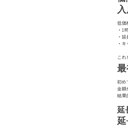
入
低価
・1
・延
・キ
これ
最
初め
金額
結果
延
延