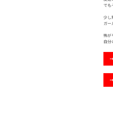
でも
少し
ガー
怖が
自分
→