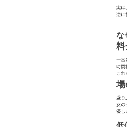
実は
逆に
な
料
一番
時間
これ
場
盛り
女の
優し
低