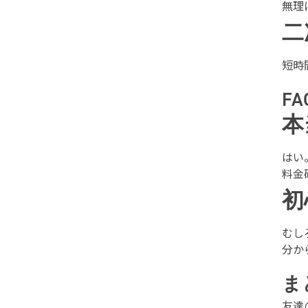
無理
二
短時
FA
本
はい
料金
初
むし
分か
ま
友達