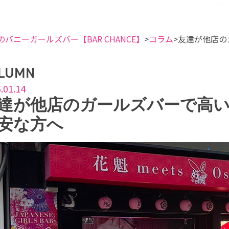
のバニーガールズバー【BAR CHANCE】
コラム
友達が他店の
LUMN
.01.14
達が他店のガールズバーで高
安な方へ