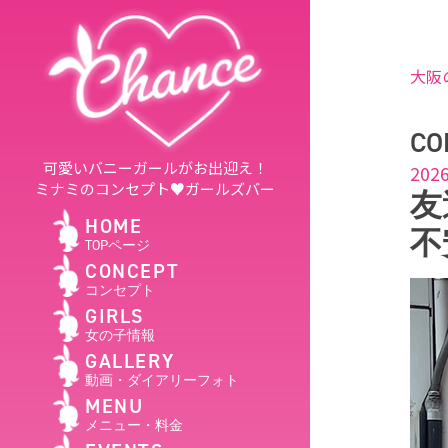
大阪
CO
可愛いバニーガールがお出迎え！
2026
ミナミのコンセプト♥ガールズバー
友
HOME
不
TOPページ
CONCEPT
コンセプト
GIRLS
女の子情報
GALLERY
動画・ダイアリーフォト
MENU
メニュー・料金