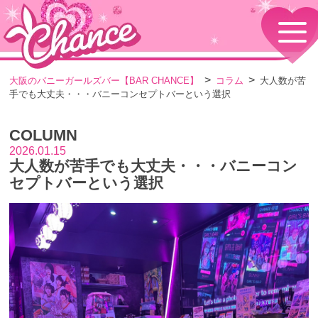
HOME
TOPページ
CONCEPT
大阪のバニーガールズバー【BAR CHANCE】
コラム
大人数が苦
コンセプト
手でも大丈夫・・・バニーコンセプトバーという選択
GIRLS
女の子情報
COLUMN
GALLERY
動画・ダイアリーフォト
2026.01.15
大人数が苦手でも大丈夫・・・バニーコン
MENU
メニュー・料金
セプトバーという選択
EVENTS
イベント情報
SHOP
店舗情報・よくある質問
VISITORS TO JAPAN
外国人観光客向け
RECRUIT
採用情報