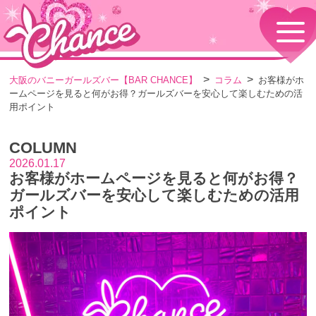
HOME
TOPページ
CONCEPT
大阪のバニーガールズバー【BAR CHANCE】
コラム
お客様がホ
コンセプト
ームページを見ると何がお得？ガールズバーを安心して楽しむための活
GIRLS
用ポイント
女の子情報
GALLERY
COLUMN
動画・ダイアリーフォト
2026.01.17
MENU
お客様がホームページを見ると何がお得？
メニュー・料金
ガールズバーを安心して楽しむための活用
EVENTS
ポイント
イベント情報
SHOP
店舗情報・よくある質問
VISITORS TO JAPAN
外国人観光客向け
RECRUIT
採用情報