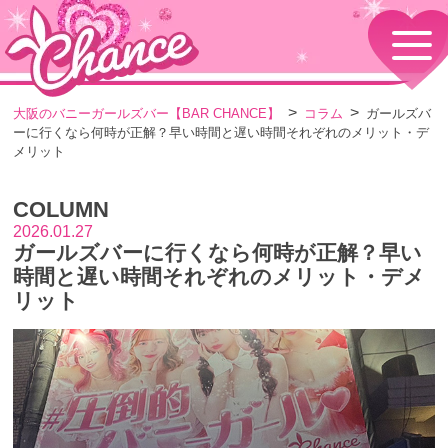
HOME
TOPページ
CONCEPT
大阪のバニーガールズバー【BAR CHANCE】
コラム
ガールズバ
コンセプト
ーに行くなら何時が正解？早い時間と遅い時間それぞれのメリット・デ
GIRLS
メリット
女の子情報
GALLERY
COLUMN
動画・ダイアリーフォト
2026.01.27
MENU
ガールズバーに行くなら何時が正解？早い
メニュー・料金
時間と遅い時間それぞれのメリット・デメ
EVENTS
リット
イベント情報
SHOP
店舗情報・よくある質問
VISITORS TO JAPAN
外国人観光客向け
RECRUIT
採用情報