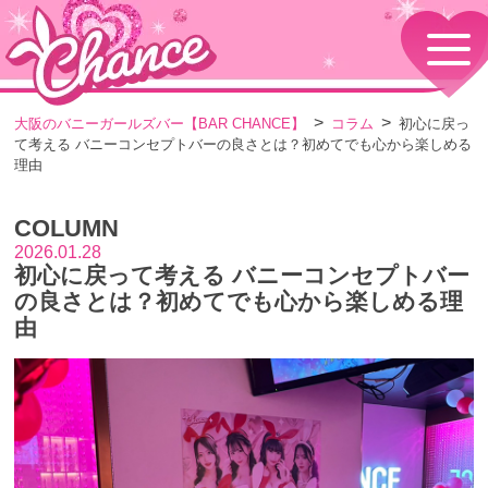
HOME
TOPページ
CONCEPT
大阪のバニーガールズバー【BAR CHANCE】
コラム
初心に戻っ
コンセプト
て考える バニーコンセプトバーの良さとは？初めてでも心から楽しめる
GIRLS
理由
女の子情報
GALLERY
COLUMN
動画・ダイアリーフォト
2026.01.28
MENU
初心に戻って考える バニーコンセプトバー
メニュー・料金
の良さとは？初めてでも心から楽しめる理
EVENTS
由
イベント情報
SHOP
店舗情報・よくある質問
VISITORS TO JAPAN
外国人観光客向け
RECRUIT
採用情報