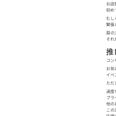
お店
初め
むし
緊張
肩の
それ
推
コン
お気
イベ
ただ
過度
プラ
他の
この