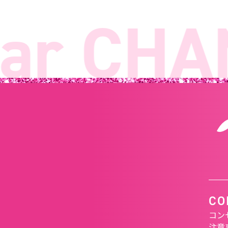
r CHAN
CO
コン
注意