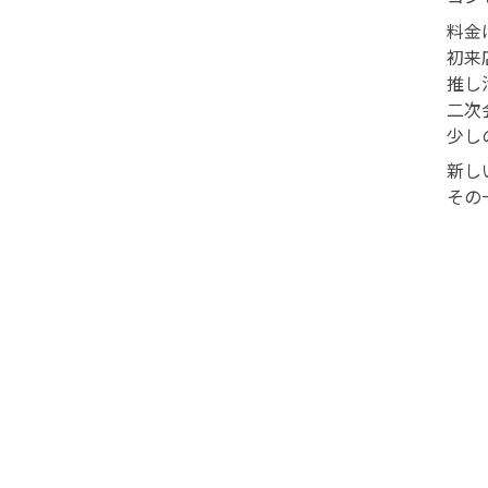
料金
初来
推し
二次
少し
新し
その