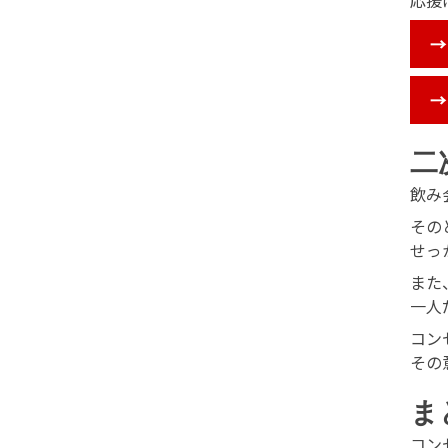
応援
→
→
二
飲み
その
せっ
また
一人
コン
その
ま
コン