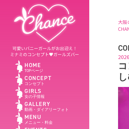
大阪
CHA
CO
可愛いバニーガールがお出迎え！
ミナミのコンセプト♥ガールズバー
2026
コ
HOME
TOPページ
し
CONCEPT
コンセプト
GIRLS
女の子情報
GALLERY
動画・ダイアリーフォト
MENU
メニュー・料金