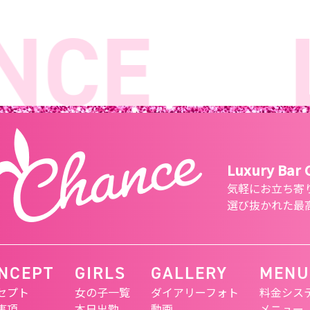
CE
Lu
Luxury Bar
気軽にお立ち寄
選び抜かれた最
NCEPT
GIRLS
GALLERY
MENU
セプト
女の子一覧
ダイアリーフォト
料金シス
事項
本日出勤
動画
メニュー