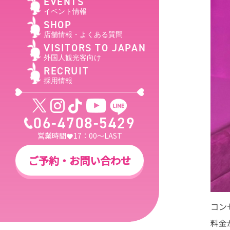
EVENTS
イベント情報
SHOP
店舗情報・よくある質問
VISITORS TO JAPAN
外国人観光客向け
RECRUIT
採用情報
06-4708-5429
営業時間
17：00～LAST
ご予約・お問い合わせ
コン
料金