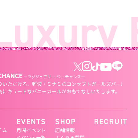
xury B
 CHANCE
―ラグジュアリー バー チャンス―
りいただける、
難波・ミナミのコンセプトガールズバー!
高にキュートな
バニーガールがおもてなしいたします。
EVENTS
SHOP
RECRUIT
テム
月間イベント
店舗情報
イベント一覧
よくある質問