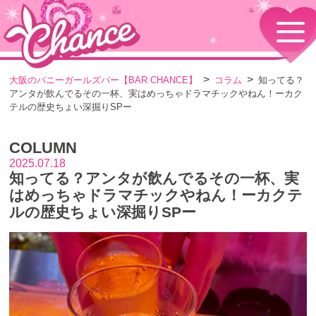
HOME
TOPページ
CONCEPT
大阪のバニーガールズバー【BAR CHANCE】
コラム
知ってる？
コンセプト
アンタが飲んでるその一杯、実はめっちゃドラマチックやねん！ーカク
GIRLS
テルの歴史ちょい深掘りSPー
女の子情報
GALLERY
COLUMN
動画・ダイアリーフォト
2025.07.18
MENU
知ってる？アンタが飲んでるその一杯、実
メニュー・料金
はめっちゃドラマチックやねん！ーカクテ
EVENTS
ルの歴史ちょい深掘りSPー
イベント情報
SHOP
店舗情報・よくある質問
VISITORS TO JAPAN
外国人観光客向け
RECRUIT
採用情報