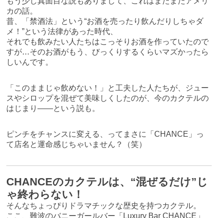
もう少し真面目な説もありまして、これはまたまたアメリ
カの話。
昔、「禁酒法」という“お酒を売ったり飲んだりしちゃダ
メ！”という法律があった時代、
それでも飲みたい人たちはこっそりお酒を作っていたので
すが…そのお酒がもう、びっくりするくらいマズかったら
しいんです。
「このままじゃ飲めない！」と工夫した人たちが、ジュー
スやシロップを混ぜて美味しくしたのが、今のカクテルの
はじまり――という説も。
ピンチをチャンスに変える、ってまさに「CHANCE」っ
て店名と運命感じちゃいません？（笑）
CHANCEのカクテルは、“混ぜるだけ”じ
ゃ終わらない！
そんなちょっぴりドラマチックな歴史を持つカクテル。
ここ、難波のバニーガールバー「Luxury Bar CHANCE」