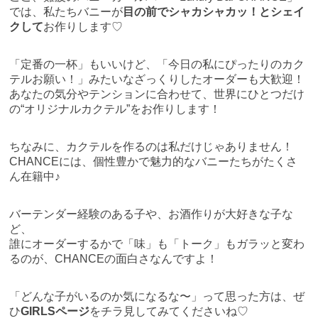
では、私たちバニーが
目の前でシャカシャカッ！とシェイ
クして
お作りします♡
「定番の一杯」もいいけど、「今日の私にぴったりのカク
テルお願い！」みたいなざっくりしたオーダーも大歓迎！
あなたの気分やテンションに合わせて、世界にひとつだけ
の“オリジナルカクテル”をお作りします！
ちなみに、カクテルを作るのは私だけじゃありません！
CHANCEには、個性豊かで魅力的なバニーたちがたくさ
ん在籍中♪
バーテンダー経験のある子や、お酒作りが大好きな子な
ど、
誰にオーダーするかで「味」も「トーク」もガラッと変わ
るのが、CHANCEの面白さなんですよ！
「どんな子がいるのか気になるな〜」って思った方は、ぜ
ひ
GIRLSページ
をチラ見してみてくださいね♡