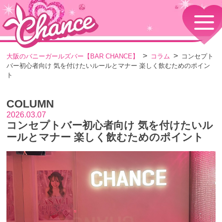
HOME
TOPページ
CONCEPT
大阪のバニーガールズバー【BAR CHANCE】
コラム
コンセプト
コンセプト
バー初心者向け 気を付けたいルールとマナー 楽しく飲むためのポイン
GIRLS
ト
女の子情報
GALLERY
COLUMN
動画・ダイアリーフォト
2026.03.07
MENU
コンセプトバー初心者向け 気を付けたいル
メニュー・料金
ールとマナー 楽しく飲むためのポイント
EVENTS
イベント情報
SHOP
店舗情報・よくある質問
VISITORS TO JAPAN
外国人観光客向け
RECRUIT
採用情報