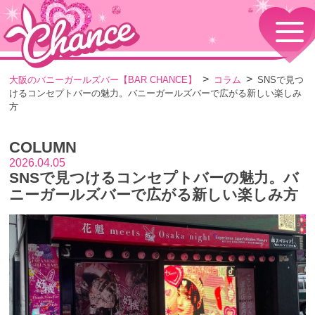
HOME
TOPページ
CONCEPT
大阪のバニーガールズバー【BAR CHANCE】
コラム
SNSで見つ
コンセプト
けるコンセプトバーの魅力。バニーガールズバーで広がる新しい楽しみ
GIRLS
方
女の子情報
GALLERY
COLUMN
動画・ダイアリーフォト
2026.04.05
MENU
SNSで見つけるコンセプトバーの魅力。バ
メニュー・料金
ニーガールズバーで広がる新しい楽しみ方
EVENTS
イベント情報
SHOP
店舗情報・よくある質問
VISITORS TO JAPAN
外国人観光客向け
RECRUIT
採用情報