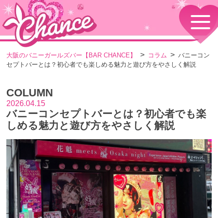
HOME
TOPページ
CONCEPT
大阪のバニーガールズバー【BAR CHANCE】
コラム
バニーコン
コンセプト
セプトバーとは？初心者でも楽しめる魅力と遊び方をやさしく解説
GIRLS
女の子情報
COLUMN
GALLERY
動画・ダイアリーフォト
2026.04.15
バニーコンセプトバーとは？初心者でも楽
MENU
メニュー・料金
しめる魅力と遊び方をやさしく解説
EVENTS
イベント情報
SHOP
店舗情報・よくある質問
VISITORS TO JAPAN
外国人観光客向け
RECRUIT
採用情報