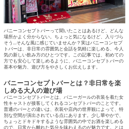
バニーコンセプトバーって聞いたことはあるけど、どんな
場所かよく分からない。ちょっと気になるけど、入りづら
そう...そんな風に感じていませんか？実はバニーコンセプ
トバーは、非日常の雰囲気と会話を気軽に楽しめる、今人
気の新しい飲み方のひとつです。この記事では、初めての
方でも安心して楽しめるように、バニーコンセプトバーの
基本や魅力、遊び方をやさしくお伝えします。
バニーコンセプトバーとは？非日常を楽
しめる大人の遊び場
バニーコンセプトバーとは、バニーガールの衣装を着た女
性キャストが接客してくれるコンセプトバーのことです。
普通のバーとの違いは、衣装や店内の世界観によって、特
別な空間が演出されている点にあります。少し華やかで、
ちょっとドキドキするような雰囲気の中でお酒を楽しめる
ので、日常から離れた気分を味わえるのが魅力です。とは