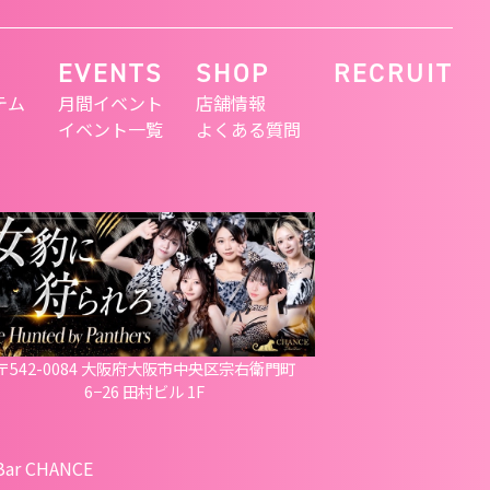
EVENTS
SHOP
RECRUIT
テム
月間イベント
店舗情報
イベント一覧
よくある質問
〒542-0084 大阪府大阪市中央区宗右衛門町
6−26 田村ビル 1F
 Bar CHANCE