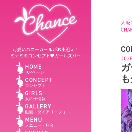
大阪
CHA
CO
可愛いバニーガールがお出迎え！
ミナミのコンセプト♥ガールズバー
2026
ガ
HOME
TOPページ
も
CONCEPT
コンセプト
GIRLS
女の子情報
GALLERY
動画・ダイアリーフォト
MENU
メニュー・料金