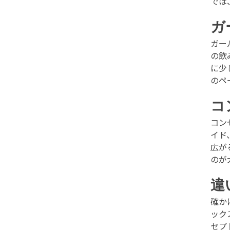
では
ガ
ガー
の飲
に少
のペ
コ
コン
イド
広が
のが
違
確か
ック
セプ