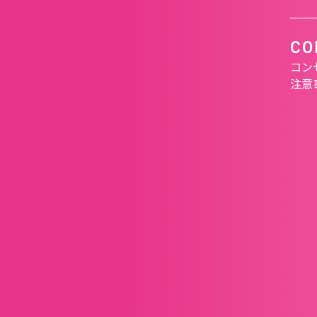
CO
コン
注意