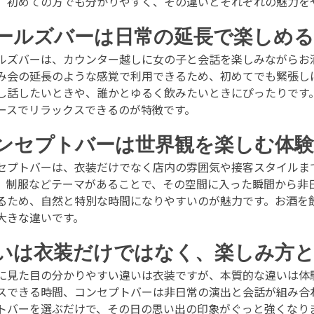
、初めての方でも分かりやすく、その違いとそれぞれの魅力を
ールズバーは日常の延長で楽しめる
ルズバーは、カウンター越しに女の子と会話を楽しみながらお
み会の延長のような感覚で利用できるため、初めてでも緊張し
し話したいときや、誰かとゆるく飲みたいときにぴったりです
ースでリラックスできるのが特徴です。
ンセプトバーは世界観を楽しむ体
セプトバーは、衣装だけでなく店内の雰囲気や接客スタイルま
、制服などテーマがあることで、その空間に入った瞬間から非
るため、自然と特別な時間になりやすいのが魅力です。お酒を
大きな違いです。
いは衣装だけではなく、楽しみ方
に見た目の分かりやすい違いは衣装ですが、本質的な違いは体
スできる時間、コンセプトバーは非日常の演出と会話が組み合
トバーを選ぶだけで、その日の思い出の印象がぐっと強くなり