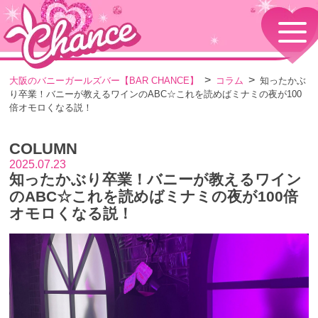
HOME
TOPページ
CONCEPT
大阪のバニーガールズバー【BAR CHANCE】
コラム
知ったかぶ
コンセプト
り卒業！バニーが教えるワインのABC☆これを読めばミナミの夜が100
GIRLS
倍オモロくなる説！
女の子情報
GALLERY
COLUMN
動画・ダイアリーフォト
2025.07.23
MENU
知ったかぶり卒業！バニーが教えるワイン
メニュー・料金
のABC☆これを読めばミナミの夜が100倍
EVENTS
オモロくなる説！
イベント情報
SHOP
店舗情報・よくある質問
VISITORS TO JAPAN
外国人観光客向け
RECRUIT
採用情報