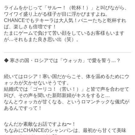
ライムをかじって「サルー！（乾杯！）」と叫びながら、
ワイワイ盛り上がる様子が目に浮かびますよね。
CHANCEでもテキーラは大人気！バニーたちと乾杯すれ
ば、楽しさも倍増です！
たまにゲームで負けて苦い顔をしているお客様もいます
が…それもまた良き思い出（笑）。
◆ 寒さの国・ロシアでは「ウォッカ」で愛を誓う…？
続いてはロシア！寒い国だからこそ、体を温めるためにウ
ォッカが欠かせないそうです。
結婚式では「ゴーリコ！（苦い！）」と皆で声を合わせて
叫び、その声を聞いた新郎新婦がキスをすると…
なんとウォッカが甘くなる、というロマンチックな儀式が
あるんですって！
なんだか素敵なお話ですよね〜！
ちなみにCHANCEのシャンパンは、最初から甘くて美味