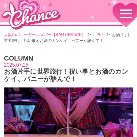
HOME
TOPページ
CONCEPT
大阪のバニーガールズバー【BAR CHANCE】
コラム
お酒片手に
コンセプト
世界旅行！祝い事とお酒のカンケイ、バニーが語んで！
GIRLS
女の子情報
COLUMN
GALLERY
動画・ダイアリーフォト
2025.07.25
お酒片手に世界旅行！祝い事とお酒のカン
MENU
メニュー・料金
ケイ、バニーが語んで！
EVENTS
イベント情報
SHOP
店舗情報・よくある質問
VISITORS TO JAPAN
外国人観光客向け
RECRUIT
採用情報