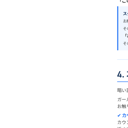
「こ
ス
お
そ
「
そ
4
暗い
ガー
お触
✔ 
カウ