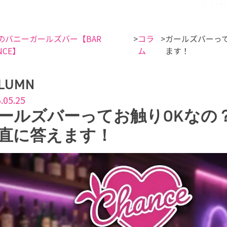
のバニーガールズバー【BAR
コラ
ガールズバーっ
NCE】
ム
ます！
LUMN
.05.25
ールズバーってお触りOKなの
直に答えます！