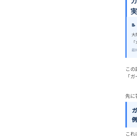

大
「
最
この
「ガ
先に
これ