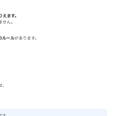
。
りえます。
ません。
のルール
があります。
は、
です。