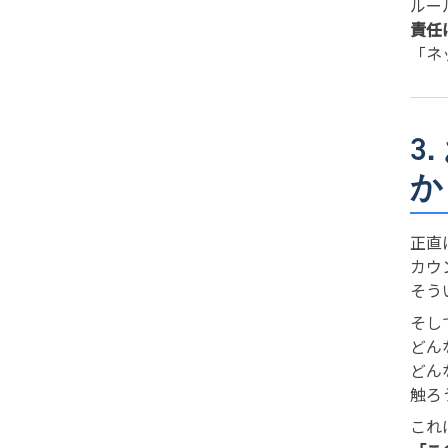
ルー
責任
「ネ
3
か
正直
カウ
そう
そし
どん
どん
触ろ
これ