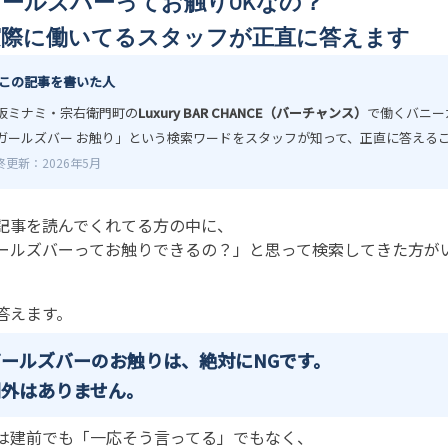
ガールズバーってお触りOKなの？
実際に働いてるスタッフが正直に答えます
 この記事を書いた人
阪ミナミ・宗右衛門町の
Luxury BAR CHANCE（バーチャンス）
で働くバニー
ガールズバー お触り」という検索ワードをスタッフが知って、正直に答える
終更新：2026年5月
記事を読んでくれてる方の中に、
ールズバーってお触りできるの？」と思って検索してきた方が
答えます。
ガールズバーのお触りは、絶対にNGです。
例外はありません。
は建前でも「一応そう言ってる」でもなく、