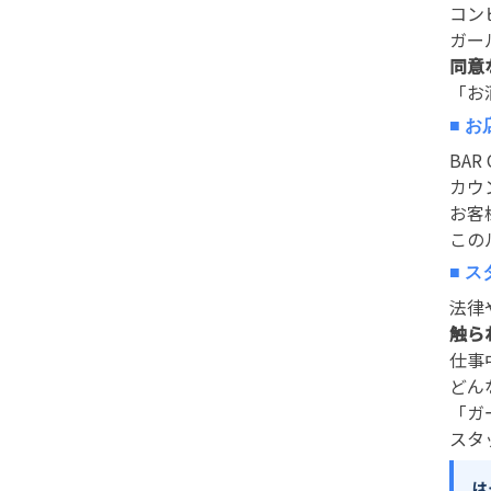
コン
ガー
同意
「お
■ 
BA
カウ
お客
この
■ 
法律
触ら
仕事
どん
「ガ
スタ
は