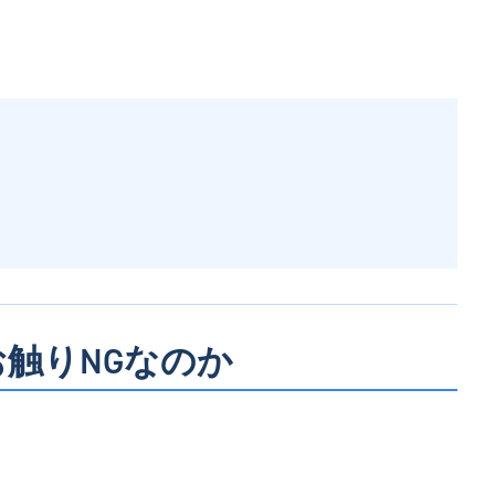
）
お触りNGなのか