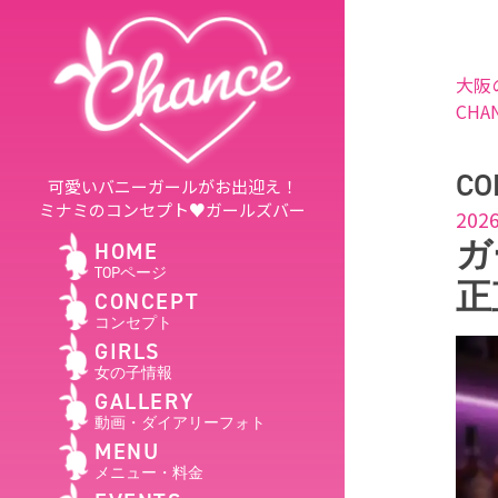
大阪
CHA
CO
可愛いバニーガールがお出迎え！
ミナミのコンセプト♥ガールズバー
2026
ガ
HOME
TOPページ
正
CONCEPT
コンセプト
GIRLS
女の子情報
GALLERY
動画・ダイアリーフォト
MENU
メニュー・料金