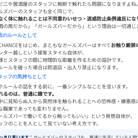
ビニや居酒屋のスタッフに無断で触れたら問題になりますよね
ルズバーのスタッフも全く同じで、
なく体に触れることは不同意わいせつ・迷惑防止条例違反にな
酒の席だから」「ガールズバーだから」という理由は一切通じ
お店のルールとして
R CHANCEをはじめ、まともなガールズバーはすべて
お触り厳禁
ンター越しという接客スタイル自体が、
様とスタッフの間に物理的な距離を作るための設計です。
ルールを破った場合は即退店・出入り禁止になります。
スタッフの気持ちとして
やルールの話をする前に、一番シンプルなことを言います。
れるのは、普通に嫌です。
中に見知らぬ人から突然体を触られることへの恐怖感・嫌悪感
な職業であっても変わりません。
ールズバーで働いてるから触ってもいい」という発想自体が、
ッフのことを人として見ていない考え方です。
っきり言います：
ガールズバーのスタッフも、普通に生活している人間