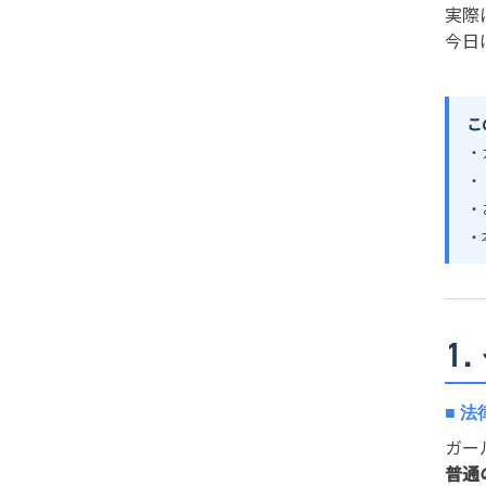
実際
今日
こ
・
・
・
・
1
■ 
ガー
普通