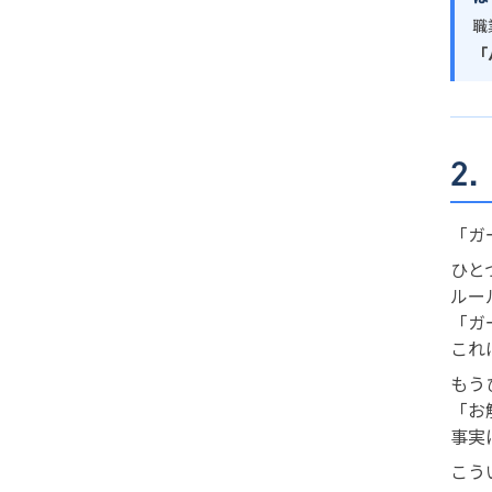
職
「
2
「ガ
ひと
ルー
「ガ
これ
もう
「お
事実
こう