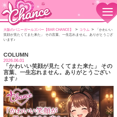
HOME
TOPページ
CONCEPT
大阪のバニーガールズバー【BAR CHANCE】
コラム
「かわいい
コンセプト
笑顔が見たくてまた来た」 その言葉、一生忘れません。ありがとうござ
GIRLS
います♪
女の子情報
GALLERY
COLUMN
動画・ダイアリーフォト
2026.06.01
MENU
「かわいい笑顔が見たくてまた来た」 その
メニュー・料金
言葉、一生忘れません。ありがとうござい
EVENTS
ます♪
イベント情報
SHOP
店舗情報・よくある質問
VISITORS TO JAPAN
外国人観光客向け
RECRUIT
採用情報