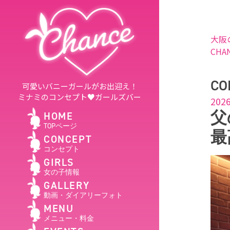
大阪
CHA
CO
可愛いバニーガールがお出迎え！
ミナミのコンセプト♥ガールズバー
2026
父
HOME
TOPページ
最
CONCEPT
コンセプト
GIRLS
女の子情報
GALLERY
動画・ダイアリーフォト
MENU
メニュー・料金