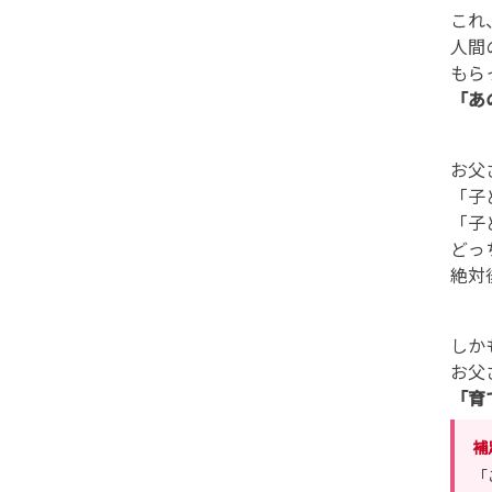
これ
人間
もら
「あ
お父
「子
「子
どっ
絶対
しか
お父
「育
補
「