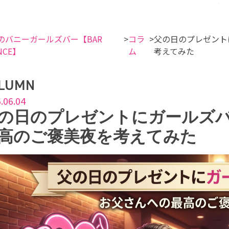
のバニーガールズバー【BAR
コラ
父の日のプレゼント
NCE】
ム
考えてみた
LUMN
.06.04
の日のプレゼントにガールズ
高のご褒美夜を考えてみた