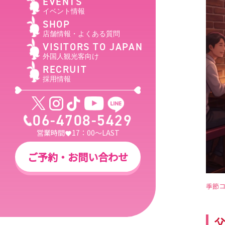
EVENTS
イベント情報
SHOP
店舗情報・よくある質問
VISITORS TO JAPAN
外国人観光客向け
RECRUIT
採用情報
06-4708-5429
営業時間
17：00～LAST
ご予約・お問い合わせ
季節コ