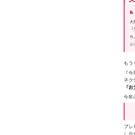

大
「
ち
最
もう
「今
ネク
「お
今年
プレ
しか