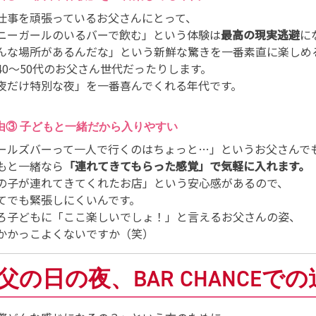
仕事を頑張っているお父さんにとって、
ニーガールのいるバーで飲む」という体験は
最高の現実逃避
に
んな場所があるんだな」という新鮮な驚きを一番素直に楽しめ
40〜50代のお父さん世代だったりします。
夜だけ特別な夜」を一番喜んでくれる年代です。
理由③ 子どもと一緒だから入りやすい
ールズバーって一人で行くのはちょっと…」というお父さんで
もと一緒なら
「連れてきてもらった感覚」で気軽に入れます。
の子が連れてきてくれたお店」という安心感があるので、
てでも緊張しにくいんです。
ろ子どもに「ここ楽しいでしょ！」と言えるお父さんの姿、
かかっこよくないですか（笑）
. 父の日の夜、BAR CHANCEで