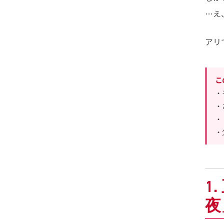
…え
アリ
こ
・
・
・
・
1
夜