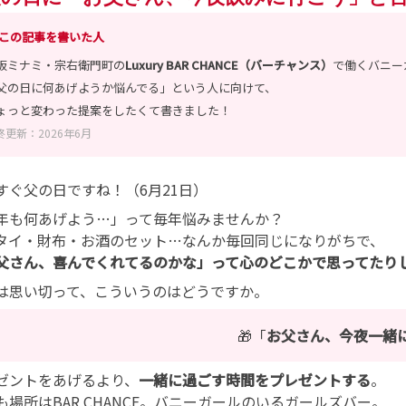
 この記事を書いた人
阪ミナミ・宗右衛門町の
Luxury BAR CHANCE（バーチャンス）
で働くバニー
父の日に何あげようか悩んでる」という人に向けて、
ょっと変わった提案をしたくて書きました！
終更新：2026年6月
すぐ父の日ですね！（6月21日）
年も何あげよう…」って毎年悩みませんか？
タイ・財布・お酒のセット…なんか毎回同じになりがちで、
父さん、喜んでくれてるのかな」って心のどこかで思ってたり
は思い切って、こういうのはどうですか。
🎁「
お父さん、今夜一緒
ゼントをあげるより、
一緒に過ごす時間をプレゼントする
。
も場所はBAR CHANCE。バニーガールのいるガールズバー。