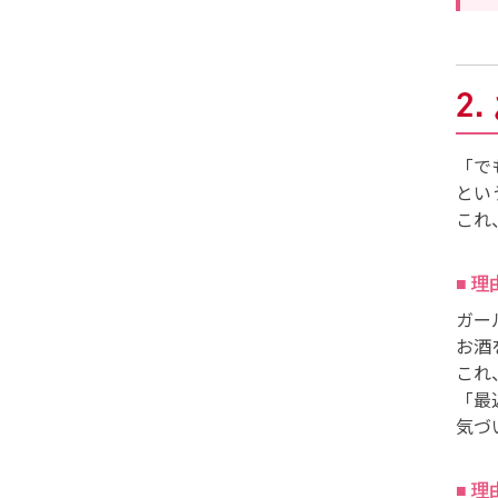
2
「で
とい
これ
■ 
ガー
お酒
これ
「最
気づ
■ 