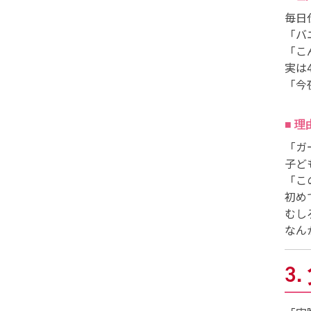
毎日
「バ
「こ
実は
「今
■ 
「ガ
子ど
「こ
初め
むし
なん
3