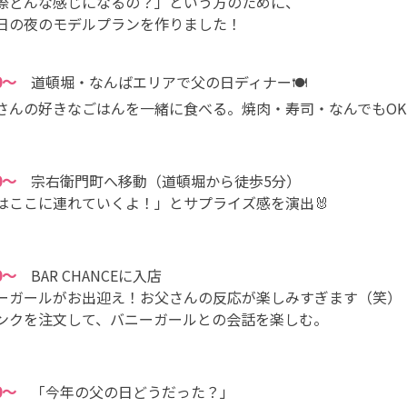
際どんな感じになるの？」という方のために、
日の夜のモデルプランを作りました！
0〜
道頓堀・なんばエリアで父の日ディナー🍽
さんの好きなごはんを一緒に食べる。焼肉・寿司・なんでもOK
0〜
宗右衛門町へ移動（道頓堀から徒歩5分）
はここに連れていくよ！」とサプライズ感を演出🐰
0〜
BAR CHANCEに入店
ーガールがお出迎え！お父さんの反応が楽しみすぎます（笑）
ンクを注文して、バニーガールとの会話を楽しむ。
0〜
「今年の父の日どうだった？」