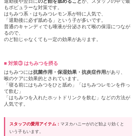
退勤後や翌日に
のど飴を舐めること
が、スタッフの中で最
もポピュラーな対策です。
はちみつ系・はちみつレモン系が特に人気で、
「退勤後に必ず舐める」という子が多いです。
普通のキャンディでも唾液が分泌されて喉の保湿につなが
るので、
のど飴じゃなくても一定の効果があります。
■ 対策③ はちみつを摂る
はちみつには
抗菌作用・保湿効果・抗炎症作用
があり、
喉のケアに効果的とされています。
「寝る前にはちみつをひと舐め」「はちみつレモンを作っ
て飲む」
「はちみつを入れたホットドリンクを飲む」などの方法が
人気です。
スタッフの愛用アイテム：
マヌカハニーがのど飴より効くと
いう子もいます。