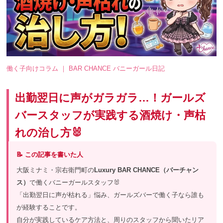
働く子向けコラム ｜ BAR CHANCE バニーガール日記
出勤翌日に声がガラガラ…！ガールズ
バースタッフが実践する酒焼け・声枯
れの治し方🐰
📝 この記事を書いた人
大阪ミナミ・宗右衛門町の
Luxury BAR CHANCE（バーチャン
ス）
で働くバニーガールスタッフ🐰
「出勤翌日に声が枯れる」悩み、ガールズバーで働く子なら誰も
が経験することです。
自分が実践しているケア方法と、周りのスタッフから聞いたリア