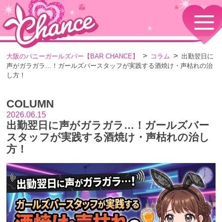
HOME
TOPページ
CONCEPT
大阪のバニーガールズバー【BAR CHANCE】
コラム
出勤翌日に
コンセプト
声がガラガラ…！ガールズバースタッフが実践する酒焼け・声枯れの治
GIRLS
し方！
女の子情報
GALLERY
COLUMN
動画・ダイアリーフォト
2026.06.15
MENU
出勤翌日に声がガラガラ…！ガールズバー
メニュー・料金
スタッフが実践する酒焼け・声枯れの治し
EVENTS
方！
イベント情報
SHOP
店舗情報・よくある質問
VISITORS TO JAPAN
外国人観光客向け
RECRUIT
採用情報