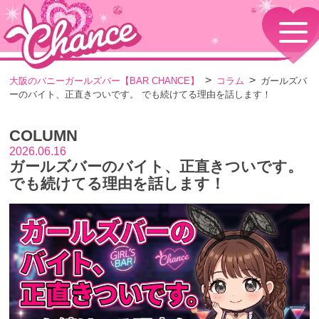
HOME
TOPページ
CONCEPT
大阪のバニーガールズバー【BAR CHANCE】
コラム
ガールズバ
コンセプト
ーのバイト、正直きついです。 でも続けてる理由を話します！
GIRLS
女の子情報
COLUMN
GALLERY
動画・ダイアリーフォト
2026.06.16
ガールズバーのバイト、正直きついです。
MENU
メニュー・料金
でも続けてる理由を話します！
EVENTS
イベント情報
SHOP
店舗情報・よくある質問
VISITORS TO JAPAN
外国人観光客向け
RECRUIT
採用情報