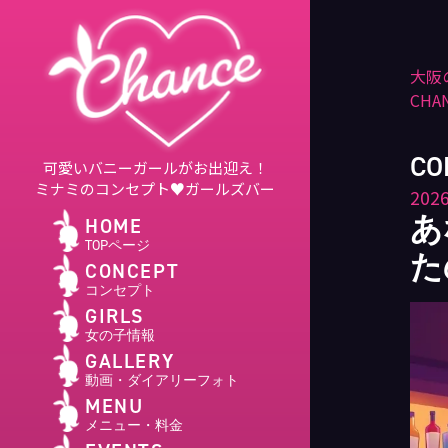
大阪
CHA
CO
可愛いバニーガールがお出迎え！
ミナミのコンセプト♥ガールズバー
2026
あ
HOME
TOPページ
た
CONCEPT
コンセプト
GIRLS
女の子情報
GALLERY
動画・ダイアリーフォト
MENU
メニュー・料金