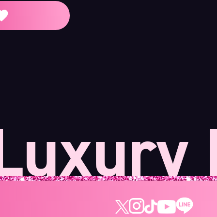
xury B