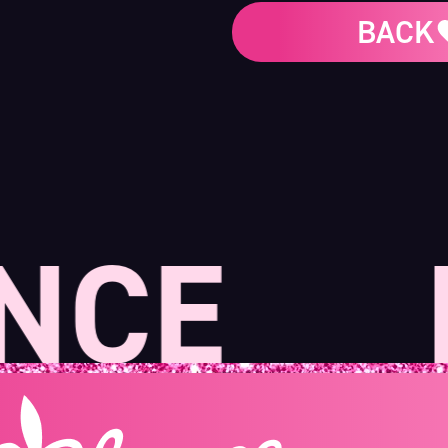
BACK
CE
Lu