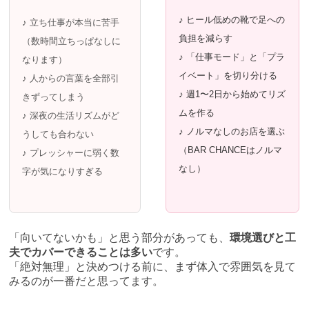
♪ ヒール低めの靴で足への
♪ 立ち仕事が本当に苦手
負担を減らす
（数時間立ちっぱなしに
♪ 「仕事モード」と「プラ
なります）
イベート」を切り分ける
♪ 人からの言葉を全部引
♪ 週1〜2日から始めてリズ
きずってしまう
ムを作る
♪ 深夜の生活リズムがど
♪ ノルマなしのお店を選ぶ
うしても合わない
（BAR CHANCEはノルマ
♪ プレッシャーに弱く数
なし）
字が気になりすぎる
「向いてないかも」と思う部分があっても、
環境選びと工
夫でカバーできることは多い
です。
「絶対無理」と決めつける前に、まず体入で雰囲気を見て
みるのが一番だと思ってます。