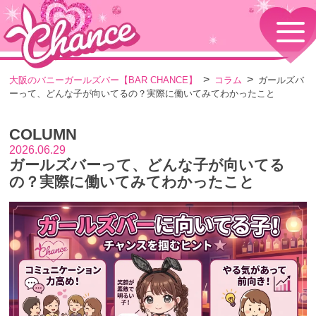
HOME
TOPページ
CONCEPT
大阪のバニーガールズバー【BAR CHANCE】
コラム
ガールズバ
コンセプト
ーって、どんな子が向いてるの？実際に働いてみてわかったこと
GIRLS
女の子情報
COLUMN
GALLERY
動画・ダイアリーフォト
2026.06.29
ガールズバーって、どんな子が向いてる
MENU
メニュー・料金
の？実際に働いてみてわかったこと
EVENTS
イベント情報
SHOP
店舗情報・よくある質問
VISITORS TO JAPAN
外国人観光客向け
RECRUIT
採用情報