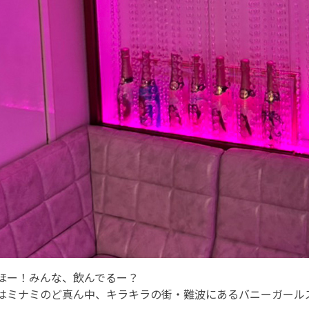
ほー！みんな、飲んでるー？
はミナミのど真ん中、キラキラの街・難波にあるバニーガールズバー『