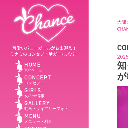
大阪
CHA
CO
可愛いバニーガールがお出迎え！
ミナミのコンセプト♥ガールズバー
2025
知
HOME
TOPページ
が
CONCEPT
コンセプト
GIRLS
女の子情報
GALLERY
動画・ダイアリーフォト
MENU
メニュー・料金