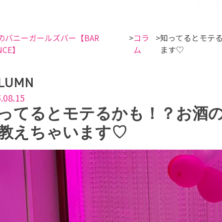
のバニーガールズバー【BAR
コラ
知ってるとモテる
NCE】
ム
ます♡
LUMN
.08.15
ってるとモテるかも！？お酒の
教えちゃいます♡