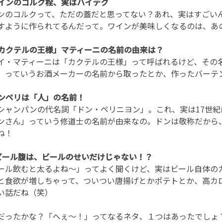
 ワインのコルク栓、実はハイテク
ンのコルクって、ただの蓋だと思ってない？あれ、実はすごい
すように作られてるんだって。ワインが美味しくなるのは、あ
 「カクテルの王様」マティーニの名前の由来は？
イ・マティーニは「カクテルの王様」って呼ばれるけど、その
」っていうお酒メーカーの名前から取ったとか、作ったバーテ
 ドンペリは「人」の名前！
シャンパンの代名詞「ドン・ペリニヨン」。これ、実は17世
ンさん」っていう修道士の名前が由来なの。ドンは敬称だから
ね！
. ビール腹は、ビールのせいだけじゃない！？
ール飲むと太るよね〜」ってよく聞くけど、実はビール自体の
と食欲が増しちゃって、ついつい唐揚げとかポテトとか、高カ
い話だね（笑）
だったかな？「へぇ〜！」ってなるネタ、１つはあったでしょ