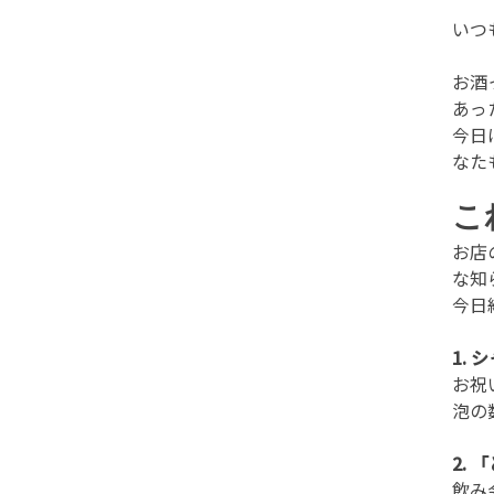
いつ
お酒
あっ
今日
なた
こ
お店
な知
今日
1.
お祝
泡の
2.
飲み