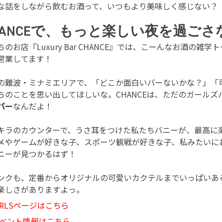
な話をしながら飲むお酒って、いつもより美味しく感じない？
HANCEで、もっと楽しい夜を過ごさ
ちのお店『Luxury Bar CHANCE』では、こーんなお酒
営業してます！
の難波・ミナミエリアで、「どこか面白いバーないかな？」「
ちのことを思い出してほしいな。CHANCEは、ただのガール
バー
なんだよ！
キラのカウンターで、うさ耳をつけた私たちバニーが、最高に
メやゲームが好きな子、スポーツ観戦が好きな子、私みたいに
ニーが見つかるはず！
ンクも、定番からオリジナルの可愛いカクテルまでいっぱいあ
楽しさがありますよっ。
IRLSページはこちら
ベント情報はこちら