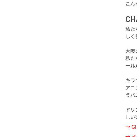
こん
C
私た
しく
大阪
私た
ール
キラ
アニ
うバ
ドリ
しい
→
G
→
イ