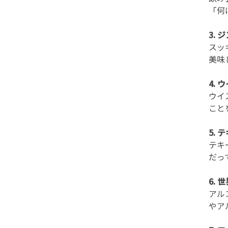
「何
3.
スッ
美味
4.
ウイ
こと
5.
テキ
だっ
6.
アル
やア