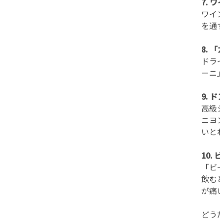
7.
ワイ
を通
8.
ドラ
ーニ
9.
高級
ニヨ
いと
10
「ビ
飲む
が痛
どう