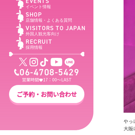
EVENTS
イベント情報
SHOP
店舗情報・よくある質問
VISITORS TO JAPAN
外国人観光客向け
RECRUIT
採用情報
06-4708-5429
営業時間
17：00～LAST
ご予約・お問い合わせ
やっ
大阪