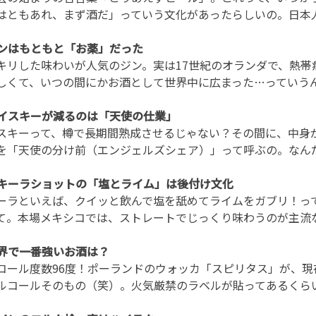
はともあれ、まず酒だ」っていう文化があったらしいの。日本人
 ジンはもともと「お薬」だった
キリした味わいが人気のジン。実は17世紀のオランダで、熱
しくて、いつの間にかお酒として世界中に広まった…っていう
 ウイスキーが減るのは「天使の仕業」
スキーって、樽で長期間熟成させるじゃない？その間に、中身
を「天使の分け前（エンジェルズシェア）」って呼ぶの。なん
 テキーラショットの「塩とライム」は後付け文化
ーラといえば、クイッと飲んで塩を舐めてライムをガブリ！っ
て。本場メキシコでは、ストレートでじっくり味わうのが主流な
 世界で一番強いお酒は？
コール度数96度！ポーランドのウォッカ「スピリタス」が、
ルコールそのもの（笑）。火気厳禁のラベルが貼ってあるくら