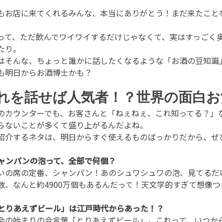
もお店に来てくれるみんな、本当にありがとう！まだ来たこと
って、ただ飲んでワイワイするだけじゃなくて、実はすっごく
たり。
はそんな、ちょっと誰かに話したくなるような「お酒の豆知識
も明日からお酒博士かも？
れを話せば人気者！？世界の面白お
のカウンターでも、お客さんと「ねぇねぇ、これ知ってる？」
らないことが多くて盛り上がるんだよね。
紹介するネタは、明日からすぐ使えるものばっかりだから、ぜ
 シャンパンの泡って、全部で何個？
いの席の定番、シャンパン！あのシュワシュワの泡、見てるだ
数、なんと約4900万個もあるんだって！天文学的すぎて想像
 「とりあえずビール」は江戸時代からあった！？
会の始まりの合言葉「とりあえずビール」。これって、いつか