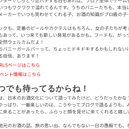
ンターでしっとり恋バナする日もあれば、フロア全体でゲーム
いつもワクワクで溢れてるんです。うちのバニーたちも、本当
メーカーでいつも笑わせてくれる子、お酒の知識がプロ級の子
ンクも、定番のビールやカクテルはもちろん、女の子たちが考
もあって、いつ来ても新しい発見があるかも。フードも、がっ
全然ウェルカムだよ！
ちバニーガールバーって、ちょっとドキドキするかもしれない
る自信、あります！
IRLSページはこちら
ベント情報はこちら
つでも待ってるからね！
は、日本のお酒文化について語ってみたけど、どうだったかな
やっぱり、一番楽しいのは、こうやってブログで語るよりも、
に来ることがあったら、ふらっと顔を見せに来てくれると嬉し
地元のお酒の話、旅の思い出、なんでもない一日の愚痴でも、