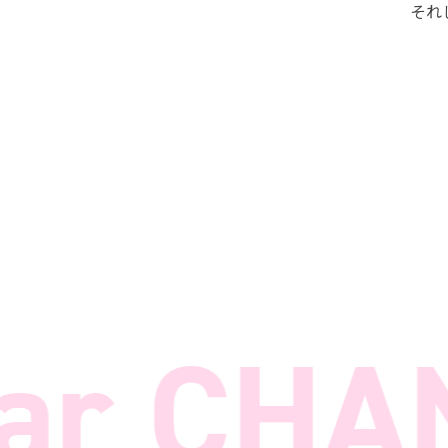
それ
r CHAN