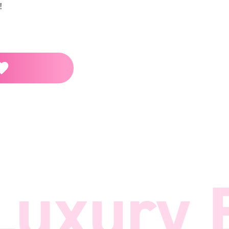
！
xury B