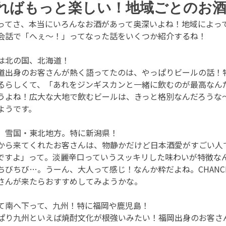
ればもっと楽しい！地域ごとのお酒
ってさ、本当にいろんなお酒があって奥深いよね！地域によっ
会話で「へぇ〜！」ってなった話をいくつか紹介するね！
は北の国、北海道！
道出身のお客さんが熱く語ってたのは、やっぱりビールの話！
るらしくて、「あれをジンギスカンと一緒に飲むのが最高なん
うよね！広大な大地で飲むビールは、きっと格別なんだろうな
ようです。
、雪国・東北地方。特に新潟県！
から来てくれたお客さんは、物静かだけど日本酒愛がすごい人
ですよ」って。淡麗辛口っていうスッキリした味わいが特徴な
ちびちび…。うーん、大人って感じ！なんか粋だよね。CHAN
さんが来たらおすすめしてみようかな。
て南へ下って、九州！特に福岡や鹿児島！
ぱり九州といえば焼酎文化が根強いみたい！福岡出身のお客さ