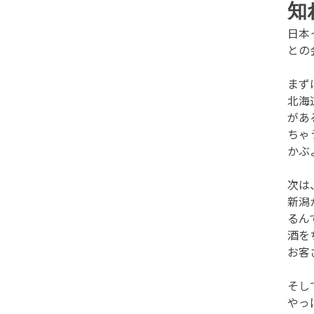
知
日本
との
まず
北海
があ
ちゃ
かぶ
次は
新潟
るん
酒を
お客
そし
やっ