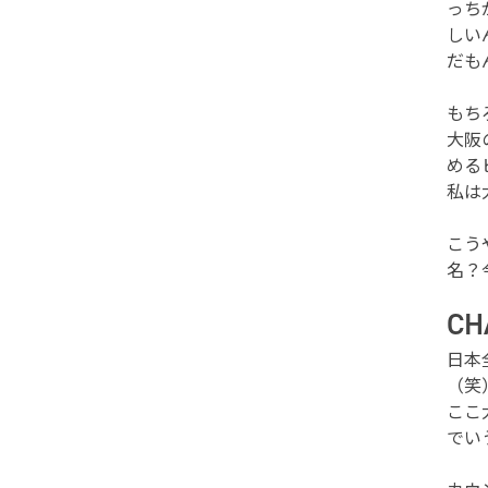
っち
しい
だも
もち
大阪
める
私は
こう
名？
C
日本
（笑
ここ
でい