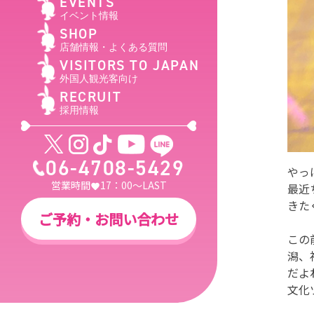
EVENTS
イベント情報
SHOP
店舗情報・よくある質問
VISITORS TO JAPAN
外国人観光客向け
RECRUIT
採用情報
06-4708-5429
やっ
営業時間
17：00～LAST
最近
きた
ご予約・お問い合わせ
この
潟、
だよ
文化