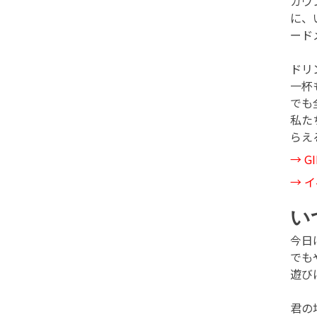
カウ
に、
ード
ドリ
一杯
でも
私た
らえ
→
G
→
イ
い
今日
でも
遊び
君の