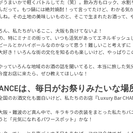
がうまいかで軽くバトルしてた（笑）。飲み方もロック、水割
んだって。もつ鍋には絶対焼酎！って言ってたけど、わかる気
んね。その土地の美味しいものと、そこで生まれたお酒って、
ろん、私たちがいるここ、大阪も負けてないよ！
の、特にミナミの街って、いつも活気があってエネルギッシュ
ビールとかハイボールなのかなって思う！難しいこと考えずに
大好き！いろんな街の文化を知るのも楽しいけど、やっぱりこ
やっていろんな地域のお酒の話を聞いてると、本当に旅した気
今度お店に来たら、ぜひ教えてほしいな！
HANCEは、毎日がお祭りみたいな場
全国のお酒文化も面白いけど、私たちのお店『Luxury Bar 
）
大阪・難波のど真ん中で、キラキラの衣装をまとった私たちバニ
うと「元気になれるパワースポット」かな！