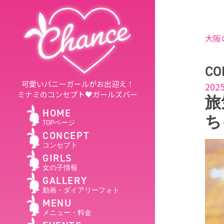
大阪
CO
可愛いバニーガールがお出迎え！
2025
ミナミのコンセプト♥ガールズバー
旅
HOME
ち
TOPページ
CONCEPT
コンセプト
GIRLS
女の子情報
GALLERY
動画・ダイアリーフォト
MENU
メニュー・料金