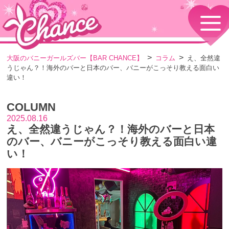
HOME
TOPページ
CONCEPT
大阪のバニーガールズバー【BAR CHANCE】
コラム
え、全然違
コンセプト
うじゃん？！海外のバーと日本のバー、バニーがこっそり教える面白い
GIRLS
違い！
女の子情報
GALLERY
COLUMN
動画・ダイアリーフォト
2025.08.16
MENU
え、全然違うじゃん？！海外のバーと日本
メニュー・料金
のバー、バニーがこっそり教える面白い違
EVENTS
い！
イベント情報
SHOP
店舗情報・よくある質問
VISITORS TO JAPAN
外国人観光客向け
RECRUIT
採用情報