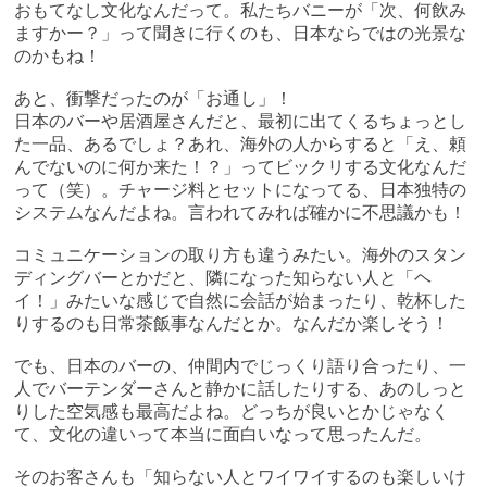
おもてなし文化なんだって。私たちバニーが「次、何飲み
ますかー？」って聞きに行くのも、日本ならではの光景な
のかもね！
あと、衝撃だったのが「お通し」！
日本のバーや居酒屋さんだと、最初に出てくるちょっとし
た一品、あるでしょ？あれ、海外の人からすると「え、頼
んでないのに何か来た！？」ってビックリする文化なんだ
って（笑）。チャージ料とセットになってる、日本独特の
システムなんだよね。言われてみれば確かに不思議かも！
コミュニケーションの取り方も違うみたい。海外のスタン
ディングバーとかだと、隣になった知らない人と「ヘ
イ！」みたいな感じで自然に会話が始まったり、乾杯した
りするのも日常茶飯事なんだとか。なんだか楽しそう！
でも、日本のバーの、仲間内でじっくり語り合ったり、一
人でバーテンダーさんと静かに話したりする、あのしっと
りした空気感も最高だよね。どっちが良いとかじゃなく
て、文化の違いって本当に面白いなって思ったんだ。
そのお客さんも「知らない人とワイワイするのも楽しいけ