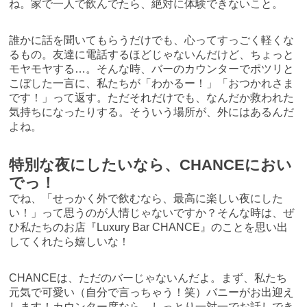
ね。家で一人で飲んでたら、絶対に体験できないこと。
誰かに話を聞いてもらうだけでも、心ってすっごく軽くな
るもの。友達に電話するほどじゃないんだけど、ちょっと
モヤモヤする…。そんな時、バーのカウンターでポツリと
こぼした一言に、私たちが「わかるー！」「おつかれさま
です！」って返す。ただそれだけでも、なんだか救われた
気持ちになったりする。そういう場所が、外にはあるんだ
よね。
特別な夜にしたいなら、CHANCEにおい
でっ！
でね、「せっかく外で飲むなら、最高に楽しい夜にした
い！」って思うのが人情じゃないですか？そんな時は、ぜ
ひ私たちのお店『Luxury Bar CHANCE』のことを思い出
してくれたら嬉しいな！
CHANCEは、ただのバーじゃないんだよ。まず、私たち
元気で可愛い（自分で言っちゃう！笑）バニーがお出迎え
します！カウンター席なら、しっとり一対一でお話しでき