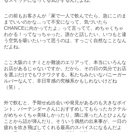
るスイッチになってる気がするんだよね。
この前もお客さんが「家で一人で飲んでたら、急にこのま
までいいのかな…って不安になって、気づいたら
CHANCEに向かってたよ」って言ってて。めちゃくちゃ
わかる！ってなっちゃった。誰かと話したい、いつもと違
う空気を吸いたいって思うのは、すっごく自然なことなん
だよね。
ここ大阪のミナミとか難波のエリアって、本当にいろんな
お店があるじゃないですか。だから、その日の気分でお店
を選ぶだけでもワクワクする。私たちみたいなバニーガー
ルバーなんて、非日常感の究極系かもしれないけどね
（笑）。
外で飲むと、予期せぬ出会いや発見があるのも大きなポイ
ント。バーテンダーさんにおすすめしてもらったカクテル
がめちゃくちゃ美味しかったり、隣に座った人とひょんな
ことから話が弾んだり。そういう偶然の出来事が、一日の
疲れを吹き飛ばしてくれる最高のスパイスになるんだよ