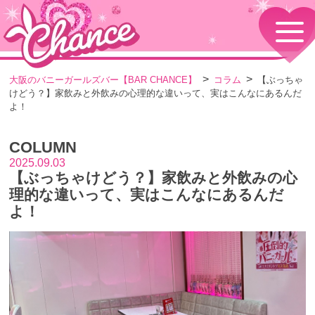
HOME
TOPページ
CONCEPT
大阪のバニーガールズバー【BAR CHANCE】
コラム
【ぶっちゃ
コンセプト
けどう？】家飲みと外飲みの心理的な違いって、実はこんなにあるんだ
GIRLS
よ！
女の子情報
GALLERY
COLUMN
動画・ダイアリーフォト
2025.09.03
MENU
【ぶっちゃけどう？】家飲みと外飲みの心
メニュー・料金
理的な違いって、実はこんなにあるんだ
EVENTS
よ！
イベント情報
SHOP
店舗情報・よくある質問
VISITORS TO JAPAN
外国人観光客向け
RECRUIT
採用情報