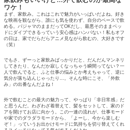
ワケ！
まず、家飲み。これはこれで魅力がいっぱいだよね。好き
な映画を観ながら、誰にも気を使わず、自分のペースで飲
める。パジャマのままだってOKだし、最悪そのままベッ
ドにダイブできるっていう安心感はハンパない！私もオフ
の日は、家でだらだらアニメ見ながら飲むの、大好きです
（笑）
でもさ、ずーっと家飲みばっかりだと、だんだんマンネリ
してきたり、なんだか寂しくなっちゃう瞬間ってない？一
人で飲んでると、ふと仕事の悩みとか考えちゃって、逆に
気分が落ち込んじゃったり…。そんな時にこそ、「外飲
み」の出番なんだよね！
外で飲むことの最大の魅力って、やっぱり「非日常感」だ
と思うんだ。わざわざ着替えて、髪をセットして、家のド
アを開けてお店に向かう。この一連の流れが、仕事モード
や家でのダラダラモードから、「よーし、今から楽しむ
ぞ！」っていうお出かけモードに気持ちを切り替えてくれ