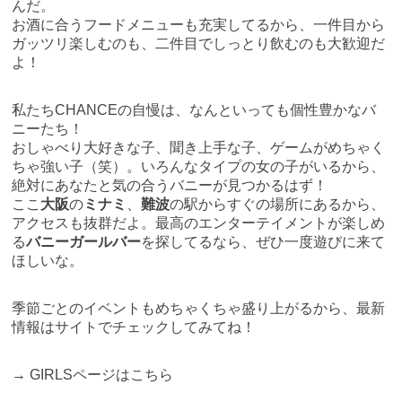
んだ。
お酒に合うフードメニューも充実してるから、一件目から
ガッツリ楽しむのも、二件目でしっとり飲むのも大歓迎だ
よ！
私たちCHANCEの自慢は、なんといっても個性豊かなバ
ニーたち！
おしゃべり大好きな子、聞き上手な子、ゲームがめちゃく
ちゃ強い子（笑）。いろんなタイプの女の子がいるから、
絶対にあなたと気の合うバニーが見つかるはず！
ここ
大阪
の
ミナミ
、
難波
の駅からすぐの場所にあるから、
アクセスも抜群だよ。最高のエンターテイメントが楽しめ
る
バニーガールバー
を探してるなら、ぜひ一度遊びに来て
ほしいな。
季節ごとのイベントもめちゃくちゃ盛り上がるから、最新
情報はサイトでチェックしてみてね！
→
GIRLSページはこちら