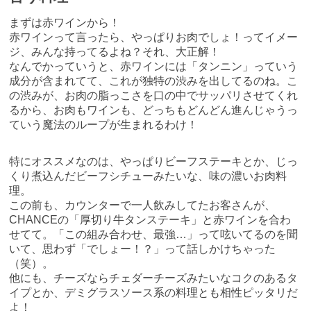
まずは赤ワインから！
赤ワインって言ったら、やっぱりお肉でしょ！ってイメー
ジ、みんな持ってるよね？それ、大正解！
なんでかっていうと、赤ワインには「タンニン」っていう
成分が含まれてて、これが独特の渋みを出してるのね。こ
の渋みが、お肉の脂っこさを口の中でサッパリさせてくれ
るから、お肉もワインも、どっちもどんどん進んじゃうっ
ていう魔法のループが生まれるわけ！
特にオススメなのは、やっぱりビーフステーキとか、じっ
くり煮込んだビーフシチューみたいな、味の濃いお肉料
理。
この前も、カウンターで一人飲みしてたお客さんが、
CHANCEの「厚切り牛タンステーキ」と赤ワインを合わ
せてて。「この組み合わせ、最強…」って呟いてるのを聞
いて、思わず「でしょー！？」って話しかけちゃった
（笑）。
他にも、チーズならチェダーチーズみたいなコクのあるタ
イプとか、デミグラスソース系の料理とも相性ピッタリだ
よ！