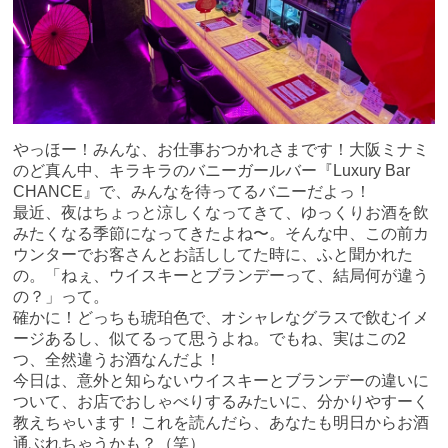
やっほー！みんな、お仕事おつかれさまです！大阪ミナミ
のど真ん中、キラキラのバニーガールバー『Luxury Bar
CHANCE』で、みんなを待ってるバニーだよっ！
最近、夜はちょっと涼しくなってきて、ゆっくりお酒を飲
みたくなる季節になってきたよね〜。そんな中、この前カ
ウンターでお客さんとお話ししてた時に、ふと聞かれた
の。「ねぇ、ウイスキーとブランデーって、結局何が違う
の？」って。
確かに！どっちも琥珀色で、オシャレなグラスで飲むイメ
ージあるし、似てるって思うよね。でもね、実はこの2
つ、全然違うお酒なんだよ！
今日は、意外と知らないウイスキーとブランデーの違いに
ついて、お店でおしゃべりするみたいに、分かりやすーく
教えちゃいます！これを読んだら、あなたも明日からお酒
通ぶれちゃうかも？（笑）