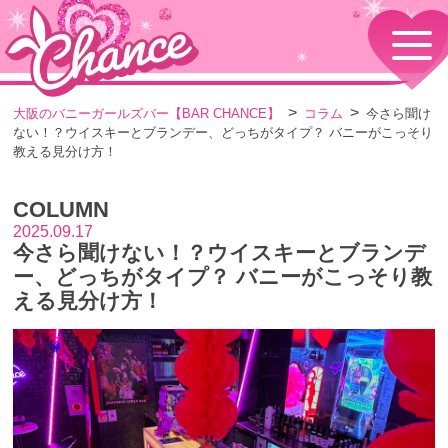
HOME
TOPページ
CONCEPT
大阪のバニーガールズバー【BAR CHANCE】
コラム
今さら聞け
コンセプト
ない！？ウイスキーとブランデー、どっちがタイプ？ バニーがこっそり
GIRLS
教える見分け方！
女の子情報
GALLERY
COLUMN
動画・ダイアリーフォト
2025.09.17
MENU
今さら聞けない！？ウイスキーとブランデ
メニュー・料金
ー、どっちがタイプ？ バニーがこっそり教
EVENTS
える見分け方！
イベント情報
SHOP
店舗情報・よくある質問
VISITORS TO JAPAN
外国人観光客向け
RECRUIT
採用情報