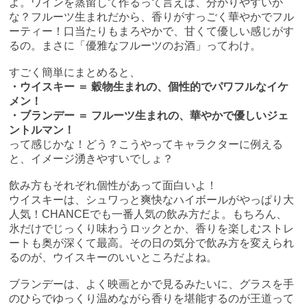
よ。ワインを蒸留して作るって言えば、分かりやすいか
な？フルーツ生まれだから、香りがすっごく華やかでフル
ーティー！口当たりもまろやかで、甘くて優しい感じがす
るの。まさに「優雅なフルーツのお酒」ってわけ。
すごく簡単にまとめると、
・ウイスキー ＝ 穀物生まれの、個性的でパワフルなイケ
メン！
・ブランデー ＝ フルーツ生まれの、華やかで優しいジェ
ントルマン！
って感じかな！どう？こうやってキャラクターに例える
と、イメージ湧きやすいでしょ？
飲み方もそれぞれ個性があって面白いよ！
ウイスキーは、シュワっと爽快なハイボールがやっぱり大
人気！CHANCEでも一番人気の飲み方だよ。もちろん、
氷だけでじっくり味わうロックとか、香りを楽しむストレ
ートも奥が深くて最高。その日の気分で飲み方を変えられ
るのが、ウイスキーのいいところだよね。
ブランデーは、よく映画とかで見るみたいに、グラスを手
のひらでゆっくり温めながら香りを堪能するのが王道って