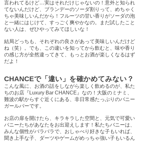
言われてるけど…実はそれだけじゃないの！意外と知られ
てないんだけど、ブランデーのソーダ割りって、めちゃく
ちゃ美味しいんだから！フルーツの甘い香りがソーダの泡
と一緒にはじけて、すっごく爽やかなの。まだ試したこと
ない人は、ぜひやってみてほしいな！
結局どっちも、それぞれの良さがあって美味しいんだけど
ね（笑）。でも、この違いを知ってから飲むと、味や香り
の感じ方が全然違ってきて、もっとお酒が楽しくなるはず
だよ！
CHANCEで「違い」を確かめてみない？
こんな風に、お酒の話をしながら楽しく飲めるのが、私た
ちのお店『Luxury Bar CHANCE』なの！大阪のミナミ、
難波の駅からすぐ近くにある、非日常感たっぷりのバニー
ガールバーです。
お店の扉を開けたら、キラキラした空間と、元気で可愛い
バニーたちがあなたをお出迎えします！私たちバニーは、
みんな個性がバラバラで、おしゃべり好きな子もいれば、
聞き上手な子、ダーツやゲームがめっちゃ強い子もいるん