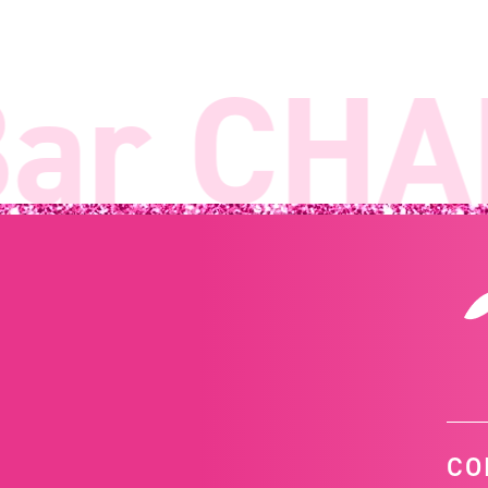
ar CHAN
CO