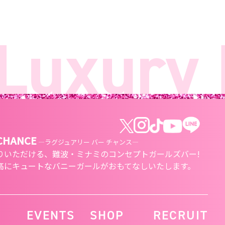
uxury 
 CHANCE
―ラグジュアリー バー チャンス―
りいただける、
難波・ミナミのコンセプトガールズバー!
高にキュートな
バニーガールがおもてなしいたします。
EVENTS
SHOP
RECRUIT