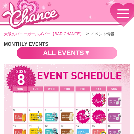
HOME
TOPページ
CONCEPT
大阪のバニーガールズバー【BAR CHANCE】
イベント情報
コンセプト
GIRLS
MONTHLY EVENTS
女の子情報
ALL EVENTS
GALLERY
動画・ダイアリーフォト
MENU
メニュー・料金
EVENTS
イベント情報
SHOP
店舗情報・よくある質問
VISITORS TO JAPAN
外国人観光客向け
RECRUIT
採用情報