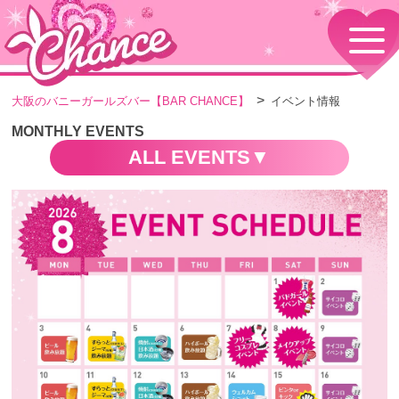
HOME
TOPページ
CONCEPT
大阪のバニーガールズバー【BAR CHANCE】
イベント情報
コンセプト
GIRLS
MONTHLY EVENTS
女の子情報
ALL EVENTS
GALLERY
動画・ダイアリーフォト
MENU
メニュー・料金
EVENTS
イベント情報
SHOP
店舗情報・よくある質問
VISITORS TO JAPAN
外国人観光客向け
RECRUIT
採用情報