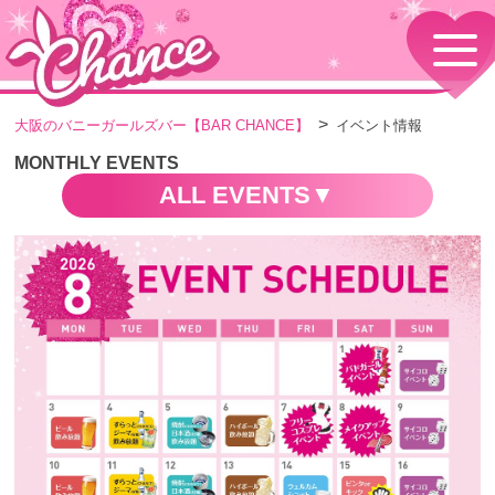
HOME
TOPページ
CONCEPT
大阪のバニーガールズバー【BAR CHANCE】
イベント情報
コンセプト
GIRLS
MONTHLY EVENTS
女の子情報
ALL EVENTS
GALLERY
動画・ダイアリーフォト
MENU
メニュー・料金
EVENTS
イベント情報
SHOP
店舗情報・よくある質問
VISITORS TO JAPAN
外国人観光客向け
RECRUIT
採用情報