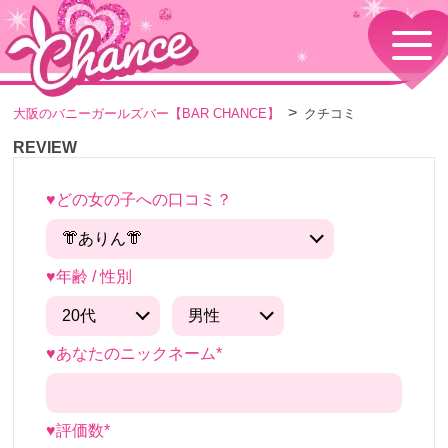
HOME
TOPページ
CONCEPT
大阪のバニーガールズバー【BAR CHANCE】
クチコミ
コンセプト
GIRLS
REVIEW
女の子情報
GALLERY
♥どの女の子への口コミ？
動画・ダイアリーフォト
MENU
メニュー・料金
♥年齢 / 性別
EVENTS
イベント情報
SHOP
店舗情報・よくある質問
♥あなたのニックネーム*
VISITORS TO JAPAN
外国人観光客向け
RECRUIT
♥評価数*
採用情報