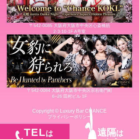
〒542-0085 大阪府大阪市中央区心斎橋筋
2-3-10-1F A号室
〒542-0084 大阪府大阪市中央区宗右衛門町
6−26 田村ビル 1F
Copyright © Luxury Bar CHANCE
プライバシーポリシー
TEL
遠隔
は
は