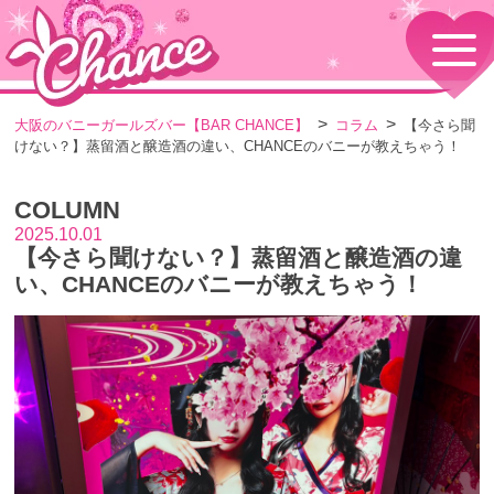
HOME
TOPページ
CONCEPT
大阪のバニーガールズバー【BAR CHANCE】
コラム
【今さら聞
コンセプト
けない？】蒸留酒と醸造酒の違い、CHANCEのバニーが教えちゃう！
GIRLS
女の子情報
COLUMN
GALLERY
動画・ダイアリーフォト
2025.10.01
【今さら聞けない？】蒸留酒と醸造酒の違
MENU
メニュー・料金
い、CHANCEのバニーが教えちゃう！
EVENTS
イベント情報
SHOP
店舗情報・よくある質問
VISITORS TO JAPAN
外国人観光客向け
RECRUIT
採用情報