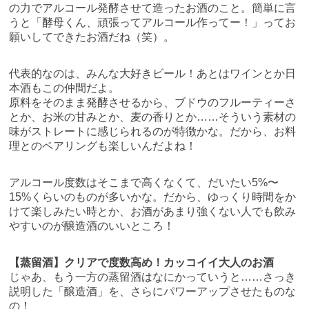
の力でアルコール発酵させて造ったお酒のこと。簡単に言
うと「酵母くん、頑張ってアルコール作ってー！」ってお
願いしてできたお酒だね（笑）。
代表的なのは、みんな大好きビール！あとはワインとか日
本酒もこの仲間だよ。
原料をそのまま発酵させるから、ブドウのフルーティーさ
とか、お米の甘みとか、麦の香りとか……そういう素材の
味がストレートに感じられるのが特徴かな。だから、お料
理とのペアリングも楽しいんだよね！
アルコール度数はそこまで高くなくて、だいたい5%〜
15%くらいのものが多いかな。だから、ゆっくり時間をか
けて楽しみたい時とか、お酒があまり強くない人でも飲み
やすいのが醸造酒のいいところ！
【蒸留酒】クリアで度数高め！カッコイイ大人のお酒
じゃあ、もう一方の蒸留酒はなにかっていうと……さっき
説明した「醸造酒」を、さらにパワーアップさせたものな
の！