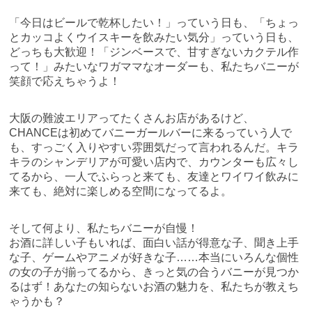
「今日はビールで乾杯したい！」っていう日も、「ちょっ
とカッコよくウイスキーを飲みたい気分」っていう日も、
どっちも大歓迎！「ジンベースで、甘すぎないカクテル作
って！」みたいなワガママなオーダーも、私たちバニーが
笑顔で応えちゃうよ！
大阪の難波エリアってたくさんお店があるけど、
CHANCEは初めてバニーガールバーに来るっていう人で
も、すっごく入りやすい雰囲気だって言われるんだ。キラ
キラのシャンデリアが可愛い店内で、カウンターも広々し
てるから、一人でふらっと来ても、友達とワイワイ飲みに
来ても、絶対に楽しめる空間になってるよ。
そして何より、私たちバニーが自慢！
お酒に詳しい子もいれば、面白い話が得意な子、聞き上手
な子、ゲームやアニメが好きな子……本当にいろんな個性
の女の子が揃ってるから、きっと気の合うバニーが見つか
るはず！あなたの知らないお酒の魅力を、私たちが教えち
ゃうかも？