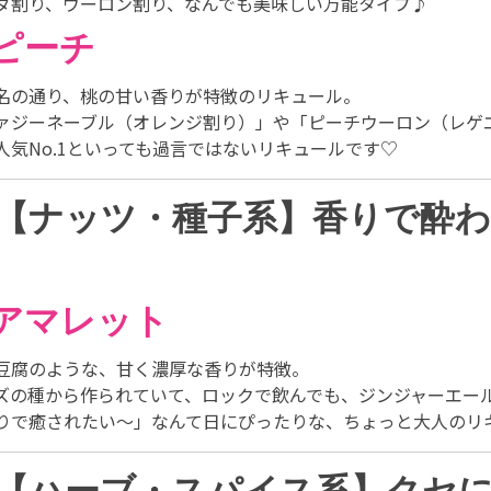
ダ割り、ウーロン割り、なんでも美味しい万能タイプ♪
︎ピーチ
名の通り、桃の甘い香りが特徴のリキュール。
ァジーネーブル（オレンジ割り）」や「ピーチウーロン（レゲ
人気No.1といっても過言ではないリキュールです♡
【ナッツ・種子系】香りで酔
︎アマレット
豆腐のような、甘く濃厚な香りが特徴。
ズの種から作られていて、ロックで飲んでも、ジンジャーエー
りで癒されたい〜」なんて日にぴったりな、ちょっと大人のリ
【ハーブ・スパイス系】クセ