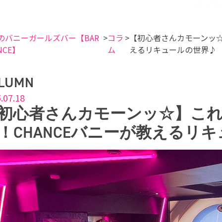
のバニーガールズバー【BAR
コラ
【初心者さんカモーンッ☆
NCE】
ム
えるリキュールの世界♪
LUMN
.07.18
初心者さんカモーンッ☆】これ
！CHANCEバニーが教えるリ