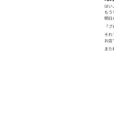
はい
もう
明日
「ブ
それ
お店
また