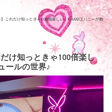
】これだけ知っときゃ100倍楽しい！CHANCEバニーが教
だけ知っときゃ100倍楽し
キュールの世界♪