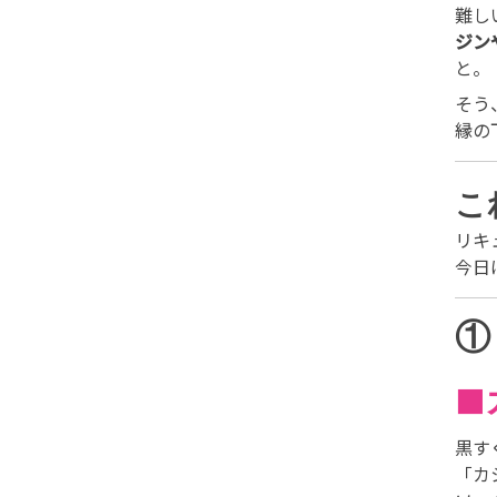
難し
ジン
と。
そう
縁の
こ
リキ
今日
①
◼
黒す
「カ