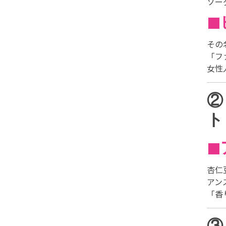
ソー
◼
その
「フ
女性
②
ト
◼
杏仁
アン
「香
③