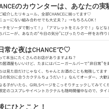
HANCEのカウンターは、あなたの実
ご紹介したリキュール、全部CHANCEに揃ってます♡
ニューにない組み合わせでも大丈夫？」→もちろんOK！
ーチをソーダで割って！」「アマレットをミルクで！」などな
ちバニーが、あなたの“今日の気分”にぴったりの一杯をお作り
日常な夜はCHANCEで♡
って本当にたくさんのお店がありますよね？
の居酒屋もいいけど、たまにはバニーガールバーで“非日常”を
ちは見た目だけじゃなく、ちゃんとお酒のことも勉強してます
日の気分に合うカクテルちょうだい！」なんてオーダー、大歓
なる子がいたら、GIRLSページをこっそりチェックしてみてく
限定のコスプレやイベントカクテルも随時開催中なので、タイ
後にひとこと！