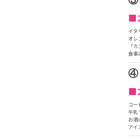
◼
イタ
オレ
「カ
食事
④
◼
コー
牛乳
お酒
アイ