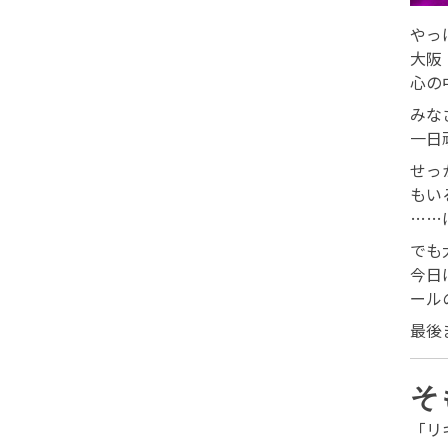
やっ
大阪
心の
みな
一日
せっ
もい
……
でも
今日
ール
最後
そ
「リ