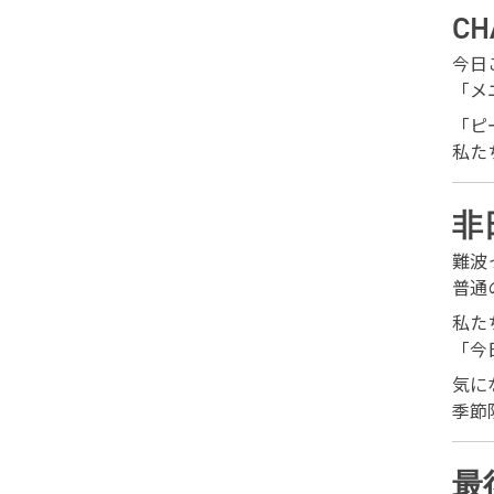
C
今日
「メ
「ピ
私た
非
難波
普通
私た
「今
気に
季節
最