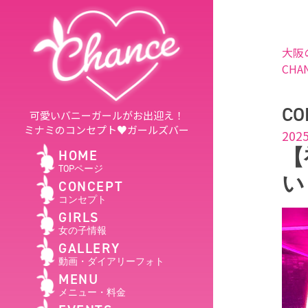
大阪
CHA
CO
可愛いバニーガールがお出迎え！
ミナミのコンセプト♥ガールズバー
2025
【
HOME
TOPページ
い
CONCEPT
コンセプト
GIRLS
女の子情報
GALLERY
動画・ダイアリーフォト
MENU
メニュー・料金