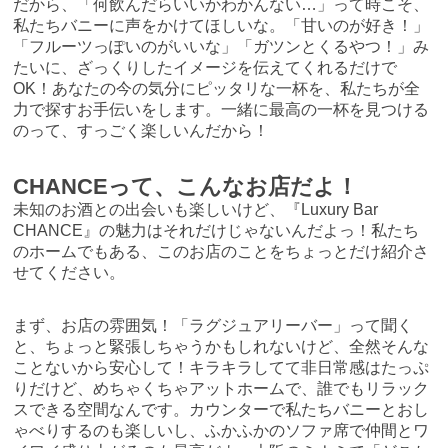
だから、「何飲んだらいいかわかんない…」って時こそ、
私たちバニーに声をかけてほしいな。「甘いのが好き！」
「フルーツっぽいのがいいな」「ガツンとくるやつ！」み
たいに、ざっくりしたイメージを伝えてくれるだけで
OK！あなたの今の気分にピッタリな一杯を、私たちが全
力で探すお手伝いをします。一緒に最高の一杯を見つける
のって、すっごく楽しいんだから！
CHANCEって、こんなお店だよ！
未知のお酒との出会いも楽しいけど、『Luxury Bar
CHANCE』の魅力はそれだけじゃないんだよっ！私たち
のホームでもある、このお店のことをちょっとだけ紹介さ
せてください。
まず、お店の雰囲気！「ラグジュアリーバー」って聞く
と、ちょっと緊張しちゃうかもしれないけど、全然そんな
ことないから安心して！キラキラしてて非日常感はたっぷ
りだけど、めちゃくちゃアットホームで、誰でもリラック
スできる空間なんです。カウンターで私たちバニーとおし
ゃべりするのも楽しいし、ふかふかのソファ席で仲間とワ