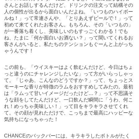
さんとお話しするんだけど、ドリンクの注文って結構その
人の個性が出るから面白いんだよね。「いつものハイボー
ルね！」って常連さんや、「とりあえずビールで！」って
初めて来てくれたお客さん。もちろん、その「いつもの」
が一番落ち着くし、美味しいのもすっごくわかる！でも
ね、たまに「何か面白いお酒ない？」って聞いてくれるお
客さんがいると、私たちのテンションもぐーんと上がっち
ゃうんです！
この前も、「ウイスキーはよく飲むんだけど、今日はちょ
っと違うのにチャレンジしたいな」って方がいらっしゃっ
て。「じゃあ、こんなのどうですか？」って、ちょっとス
モーキーな香りが特徴のラムをおすすめしてみたの。最初
は「ラムって甘いイメージだったけど…？」って不思議そ
うな顔をしてたんだけど、一口飲んだ瞬間に「うわ、何こ
れ！めっちゃ美味しい！」って目をキラキラさせてくれ
て。その顔が見れただけで、こっちまで最高にハッピーな
気持ちになっちゃった！
CHANCEのバックバーには、キラキラしたボトルがたく