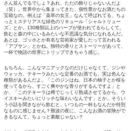
さん並んでるでしょ？あれ、ただの飾りじゃないんだよ
（笑）。世界中から集まってきた、個性豊かなお酒たちの
宝箱なの。例えば「薬草の女王」なんて呼ばれてる、ちょ
っとミステリアスな緑色のリキュール「シャルトリュー
ズ」とか。130種類以上のハーブが使われてるらしくて、
飲むと森の中にいるみたいな不思議な気分になれるんだ。
あとは、ゴッホとか有名な芸術家が愛したって言われる
「アブサン」とかね。独特の香りとストーリーがあって、
一杯で物語の世界にトリップできちゃう感じ。
もちろん、こんなマニアックなのだけじゃなくて、ジンや
ウォッカ、テキーラみたいな定番のお酒でも、実は色んな
種類があるんだよ。「このジンはね、日本の柚子とか桜を
使ってるから、すごく爽やかな香りがするんですよ」と
か、「このテキーラは樽でじっくり熟成させてるから、ウ
イスキーみたいにリッチな味わいなんです」とか。そうい
う小話を聞きながら飲むと、いつもの一杯もなんだか特別
なものに感じません？難波の夜に、こんなお酒の冒険がで
きるなんて、ちょっと素敵じゃない？