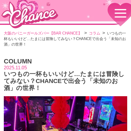
HOME
TOPページ
CONCEPT
大阪のバニーガールズバー【BAR CHANCE】
コラム
いつもの一
コンセプト
杯もいいけど…たまには冒険してみない？CHANCEで出会う「未知のお
GIRLS
酒」の世界！
女の子情報
GALLERY
COLUMN
動画・ダイアリーフォト
2025.11.05
MENU
いつもの一杯もいいけど…たまには冒険し
メニュー・料金
てみない？CHANCEで出会う「未知のお
EVENTS
酒」の世界！
イベント情報
SHOP
店舗情報・よくある質問
VISITORS TO JAPAN
外国人観光客向け
RECRUIT
採用情報