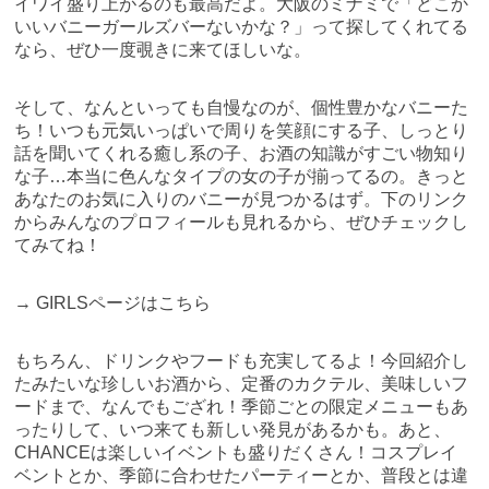
イワイ盛り上がるのも最高だよ。大阪のミナミで「どこか
いいバニーガールズバーないかな？」って探してくれてる
なら、ぜひ一度覗きに来てほしいな。
そして、なんといっても自慢なのが、個性豊かなバニーた
ち！いつも元気いっぱいで周りを笑顔にする子、しっとり
話を聞いてくれる癒し系の子、お酒の知識がすごい物知り
な子…本当に色んなタイプの女の子が揃ってるの。きっと
あなたのお気に入りのバニーが見つかるはず。下のリンク
からみんなのプロフィールも見れるから、ぜひチェックし
てみてね！
→
GIRLSページはこちら
もちろん、ドリンクやフードも充実してるよ！今回紹介し
たみたいな珍しいお酒から、定番のカクテル、美味しいフ
ードまで、なんでもござれ！季節ごとの限定メニューもあ
ったりして、いつ来ても新しい発見があるかも。あと、
CHANCEは楽しいイベントも盛りだくさん！コスプレイ
ベントとか、季節に合わせたパーティーとか、普段とは違